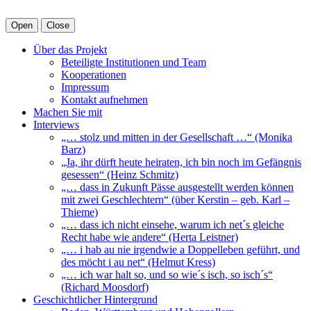
Open
Close
Über das Projekt
Beteiligte Institutionen und Team
Kooperationen
Impressum
Kontakt aufnehmen
Machen Sie mit
Interviews
„… stolz und mitten in der Gesellschaft …“ (Monika
Barz)
„Ja, ihr dürft heute heiraten, ich bin noch im Gefängnis
gesessen“ (Heinz Schmitz)
„… dass in Zukunft Pässe ausgestellt werden können
mit zwei Geschlechtern“ (über Kerstin – geb. Karl –
Thieme)
„… dass ich nicht einsehe, warum ich net´s gleiche
Recht habe wie andere“ (Herta Leistner)
„… i hab au nie irgendwie a Doppelleben geführt, und
des möcht i au net“ (Helmut Kress)
„… ich war halt so, und so wie´s isch, so isch´s“
(Richard Moosdorf)
Geschichtlicher Hintergrund