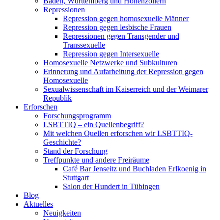
Baden, Württemberg und Hohenzollern
Repressionen
Repression gegen homosexuelle Männer
Repression gegen lesbische Frauen
Repressionen gegen Transgender und
Transsexuelle
Repression gegen Intersexuelle
Homosexuelle Netzwerke und Subkulturen
Erinnerung und Aufarbeitung der Repression gegen
Homosexuelle
Sexualwissenschaft im Kaiserreich und der Weimarer
Republik
Erforschen
Forschungsprogramm
LSBTTIQ – ein Quellenbegriff?
Mit welchen Quellen erforschen wir LSBTTIQ-
Geschichte?
Stand der Forschung
Treffpunkte und andere Freiräume
Café Bar Jenseitz und Buchladen Erlkoenig in
Stuttgart
Salon der Hundert in Tübingen
Blog
Aktuelles
Neuigkeiten