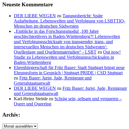
Neueste Kommentare
DER LIEBE WEGEN
zu
Tagungsbericht: Späte
Aufarbeitung. Lebenswelten und Verfolgung von LSBTTIQ-
Menschen im deutschen Südwesten
„Einblicke in das Forschungsmodul ‚100 Jahre
geschlechterdivers in Baden-Württemberg?! Lebenswelten
und Verfolgungsschicksale von transgender, trans- und
intersexuellen Menschen im deutschen Südwesten‘:
Quellenlage und Quellenmaterialien“ - LSBT
zu
Out now!
Studie zu Lebenswelten und Verfolgungsschicksalen in
Baden-Württemberg
Ehrenbürgerschaft für Fritz Bauer: Stadt Stuttgart bringt neue
Ehrungsform in Gespräch | Stuttgart PRIDE | CSD Stuttgart
zu
Fritz Bauer: Jurist, Jude, Remigrant und
Generalstaatsanwalt
DER LIEBE WEGEN
zu
Fritz Bauer: Jurist, Jude, Remigrant
und Generalstaatsanwalt
Karl-Heinz Steinle
zu
Schräg sein, seltsam und verqueren –
Queer und Queering
Archiv:
Archiv: