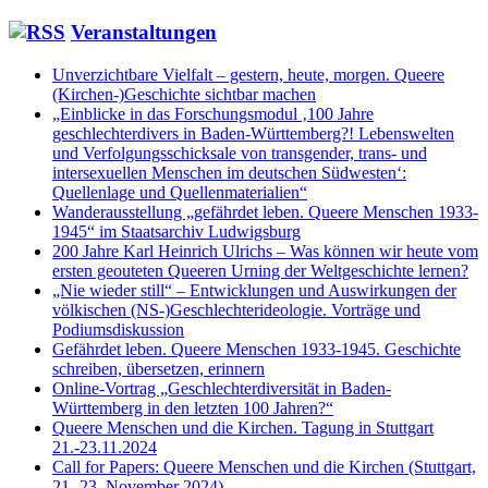
Veranstaltungen
Unverzichtbare Vielfalt – gestern, heute, morgen. Queere
(Kirchen-)Geschichte sichtbar machen
„Einblicke in das Forschungsmodul ‚100 Jahre
geschlechterdivers in Baden-Württemberg?! Lebenswelten
und Verfolgungsschicksale von transgender, trans- und
intersexuellen Menschen im deutschen Südwesten‘:
Quellenlage und Quellenmaterialien“
Wanderausstellung „gefährdet leben. Queere Menschen 1933-
1945“ im Staatsarchiv Ludwigsburg
200 Jahre Karl Heinrich Ulrichs – Was können wir heute vom
ersten geouteten Queeren Urning der Weltgeschichte lernen?
„Nie wieder still“ – Entwicklungen und Auswirkungen der
völkischen (NS-)Geschlechterideologie. Vorträge und
Podiumsdiskussion
Gefährdet leben. Queere Menschen 1933-1945. Geschichte
schreiben, übersetzen, erinnern
Online-Vortrag „Geschlechterdiversität in Baden-
Württemberg in den letzten 100 Jahren?“
Queere Menschen und die Kirchen. Tagung in Stuttgart
21.-23.11.2024
Call for Papers: Queere Menschen und die Kirchen (Stuttgart,
21.-23. November 2024)