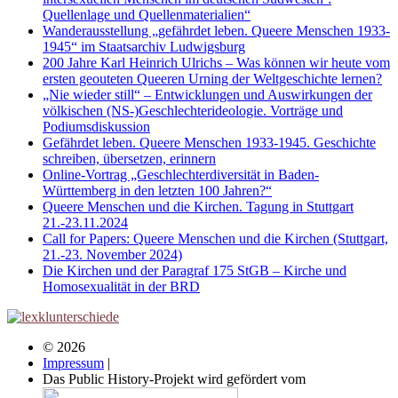
Quellenlage und Quellenmaterialien“
Wanderausstellung „gefährdet leben. Queere Menschen 1933-
1945“ im Staatsarchiv Ludwigsburg
200 Jahre Karl Heinrich Ulrichs – Was können wir heute vom
ersten geouteten Queeren Urning der Weltgeschichte lernen?
„Nie wieder still“ – Entwicklungen und Auswirkungen der
völkischen (NS-)Geschlechterideologie. Vorträge und
Podiumsdiskussion
Gefährdet leben. Queere Menschen 1933-1945. Geschichte
schreiben, übersetzen, erinnern
Online-Vortrag „Geschlechterdiversität in Baden-
Württemberg in den letzten 100 Jahren?“
Queere Menschen und die Kirchen. Tagung in Stuttgart
21.-23.11.2024
Call for Papers: Queere Menschen und die Kirchen (Stuttgart,
21.-23. November 2024)
Die Kirchen und der Paragraf 175 StGB – Kirche und
Homosexualität in der BRD
© 2026
Impressum
|
Das Public History-Projekt wird gefördert vom