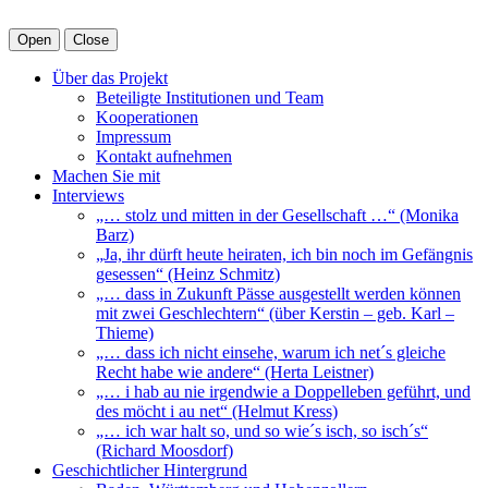
Open
Close
Über das Projekt
Beteiligte Institutionen und Team
Kooperationen
Impressum
Kontakt aufnehmen
Machen Sie mit
Interviews
„… stolz und mitten in der Gesellschaft …“ (Monika
Barz)
„Ja, ihr dürft heute heiraten, ich bin noch im Gefängnis
gesessen“ (Heinz Schmitz)
„… dass in Zukunft Pässe ausgestellt werden können
mit zwei Geschlechtern“ (über Kerstin – geb. Karl –
Thieme)
„… dass ich nicht einsehe, warum ich net´s gleiche
Recht habe wie andere“ (Herta Leistner)
„… i hab au nie irgendwie a Doppelleben geführt, und
des möcht i au net“ (Helmut Kress)
„… ich war halt so, und so wie´s isch, so isch´s“
(Richard Moosdorf)
Geschichtlicher Hintergrund