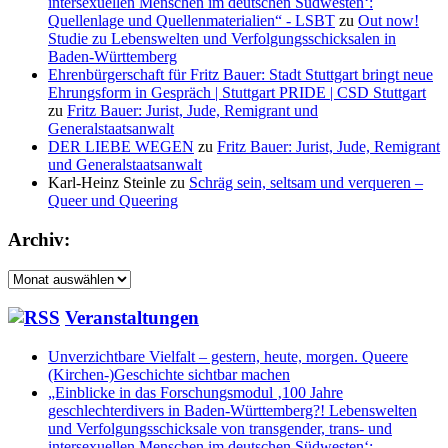
intersexuellen Menschen im deutschen Südwesten‘:
Quellenlage und Quellenmaterialien“ - LSBT
zu
Out now!
Studie zu Lebenswelten und Verfolgungsschicksalen in
Baden-Württemberg
Ehrenbürgerschaft für Fritz Bauer: Stadt Stuttgart bringt neue
Ehrungsform in Gespräch | Stuttgart PRIDE | CSD Stuttgart
zu
Fritz Bauer: Jurist, Jude, Remigrant und
Generalstaatsanwalt
DER LIEBE WEGEN
zu
Fritz Bauer: Jurist, Jude, Remigrant
und Generalstaatsanwalt
Karl-Heinz Steinle
zu
Schräg sein, seltsam und verqueren –
Queer und Queering
Archiv:
Archiv:
Veranstaltungen
Unverzichtbare Vielfalt – gestern, heute, morgen. Queere
(Kirchen-)Geschichte sichtbar machen
„Einblicke in das Forschungsmodul ‚100 Jahre
geschlechterdivers in Baden-Württemberg?! Lebenswelten
und Verfolgungsschicksale von transgender, trans- und
intersexuellen Menschen im deutschen Südwesten‘: