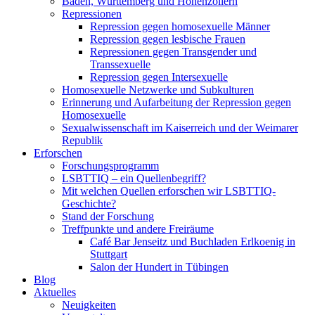
Baden, Württemberg und Hohenzollern
Repressionen
Repression gegen homosexuelle Männer
Repression gegen lesbische Frauen
Repressionen gegen Transgender und
Transsexuelle
Repression gegen Intersexuelle
Homosexuelle Netzwerke und Subkulturen
Erinnerung und Aufarbeitung der Repression gegen
Homosexuelle
Sexualwissenschaft im Kaiserreich und der Weimarer
Republik
Erforschen
Forschungsprogramm
LSBTTIQ – ein Quellenbegriff?
Mit welchen Quellen erforschen wir LSBTTIQ-
Geschichte?
Stand der Forschung
Treffpunkte und andere Freiräume
Café Bar Jenseitz und Buchladen Erlkoenig in
Stuttgart
Salon der Hundert in Tübingen
Blog
Aktuelles
Neuigkeiten