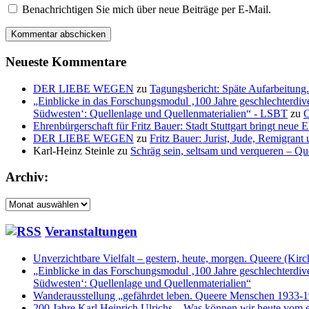
Benachrichtigen Sie mich über neue Beiträge per E-Mail.
Neueste Kommentare
DER LIEBE WEGEN
zu
Tagungsbericht: Späte Aufarbeitu
„Einblicke in das Forschungsmodul ‚100 Jahre geschlechterdiv
Südwesten‘: Quellenlage und Quellenmaterialien“ - LSBT
zu
O
Ehrenbürgerschaft für Fritz Bauer: Stadt Stuttgart bringt neue
DER LIEBE WEGEN
zu
Fritz Bauer: Jurist, Jude, Remigrant
Karl-Heinz Steinle
zu
Schräg sein, seltsam und verqueren – Q
Archiv:
Archiv:
Veranstaltungen
Unverzichtbare Vielfalt – gestern, heute, morgen. Queere (Kir
„Einblicke in das Forschungsmodul ‚100 Jahre geschlechterdiv
Südwesten‘: Quellenlage und Quellenmaterialien“
Wanderausstellung „gefährdet leben. Queere Menschen 1933-1
200 Jahre Karl Heinrich Ulrichs – Was können wir heute vom e