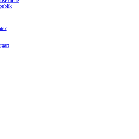
osexuelle
publik
te?
tgart