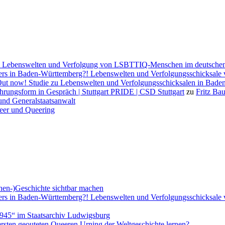
ng. Lebenswelten und Verfolgung von LSBTTIQ-Menschen im deutsche
ers in Baden-Württemberg?! Lebenswelten und Verfolgungsschicksale v
ut now! Studie zu Lebenswelten und Verfolgungsschicksalen in Bad
 Ehrungsform in Gespräch | Stuttgart PRIDE | CSD Stuttgart
zu
Fritz Bau
 und Generalstaatsanwalt
ueer und Queering
chen-)Geschichte sichtbar machen
ers in Baden-Württemberg?! Lebenswelten und Verfolgungsschicksale v
945“ im Staatsarchiv Ludwigsburg
rsten geouteten Queeren Urning der Weltgeschichte lernen?