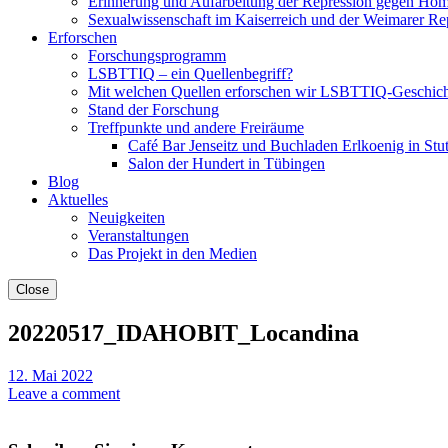
Erinnerung und Aufarbeitung der Repression gegen Hom
Sexualwissenschaft im Kaiserreich und der Weimarer Re
Erforschen
Forschungsprogramm
LSBTTIQ – ein Quellenbegriff?
Mit welchen Quellen erforschen wir LSBTTIQ-Geschich
Stand der Forschung
Treffpunkte und andere Freiräume
Café Bar Jenseitz und Buchladen Erlkoenig in Stut
Salon der Hundert in Tübingen
Blog
Aktuelles
Neuigkeiten
Veranstaltungen
Das Projekt in den Medien
Close
20220517_IDAHOBIT_Locandina
12. Mai 2022
Leave a comment