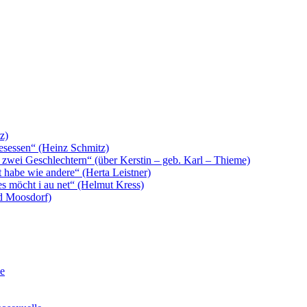
z)
 gesessen“ (Heinz Schmitz)
 zwei Geschlechtern“ (über Kerstin – geb. Karl – Thieme)
t habe wie andere“ (Herta Leistner)
es möcht i au net“ (Helmut Kress)
rd Moosdorf)
le