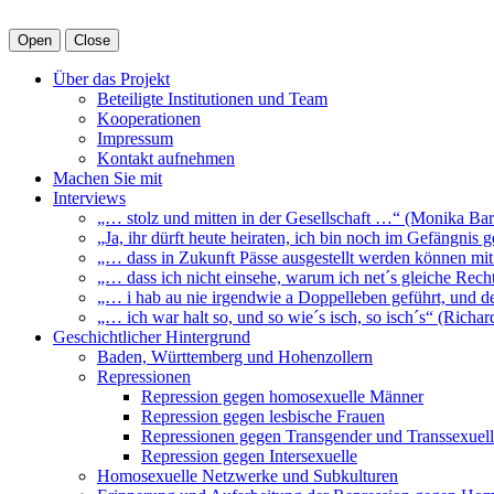
Open
Close
Über das Projekt
Beteiligte Institutionen und Team
Kooperationen
Impressum
Kontakt aufnehmen
Machen Sie mit
Interviews
„… stolz und mitten in der Gesellschaft …“ (Monika Bar
„Ja, ihr dürft heute heiraten, ich bin noch im Gefängnis
„… dass in Zukunft Pässe ausgestellt werden können mit
„… dass ich nicht einsehe, warum ich net´s gleiche Rech
„… i hab au nie irgendwie a Doppelleben geführt, und d
„… ich war halt so, und so wie´s isch, so isch´s“ (Richa
Geschichtlicher Hintergrund
Baden, Württemberg und Hohenzollern
Repressionen
Repression gegen homosexuelle Männer
Repression gegen lesbische Frauen
Repressionen gegen Transgender und Transsexuel
Repression gegen Intersexuelle
Homosexuelle Netzwerke und Subkulturen