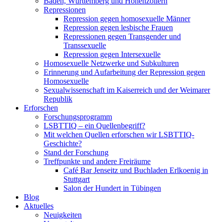
Baden, Württemberg und Hohenzollern
Repressionen
Repression gegen homosexuelle Männer
Repression gegen lesbische Frauen
Repressionen gegen Transgender und
Transsexuelle
Repression gegen Intersexuelle
Homosexuelle Netzwerke und Subkulturen
Erinnerung und Aufarbeitung der Repression gegen
Homosexuelle
Sexualwissenschaft im Kaiserreich und der Weimarer
Republik
Erforschen
Forschungsprogramm
LSBTTIQ – ein Quellenbegriff?
Mit welchen Quellen erforschen wir LSBTTIQ-
Geschichte?
Stand der Forschung
Treffpunkte und andere Freiräume
Café Bar Jenseitz und Buchladen Erlkoenig in
Stuttgart
Salon der Hundert in Tübingen
Blog
Aktuelles
Neuigkeiten