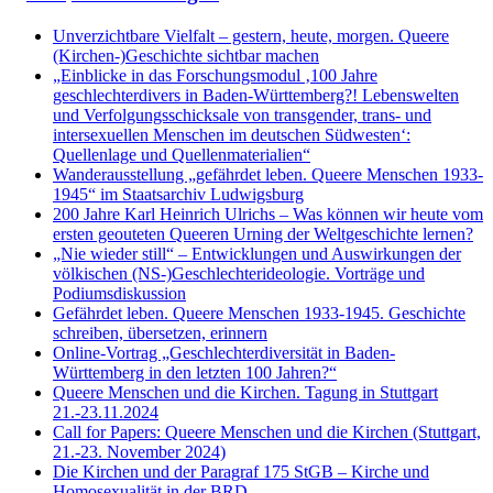
Unverzichtbare Vielfalt – gestern, heute, morgen. Queere
(Kirchen-)Geschichte sichtbar machen
„Einblicke in das Forschungsmodul ‚100 Jahre
geschlechterdivers in Baden-Württemberg?! Lebenswelten
und Verfolgungsschicksale von transgender, trans- und
intersexuellen Menschen im deutschen Südwesten‘:
Quellenlage und Quellenmaterialien“
Wanderausstellung „gefährdet leben. Queere Menschen 1933-
1945“ im Staatsarchiv Ludwigsburg
200 Jahre Karl Heinrich Ulrichs – Was können wir heute vom
ersten geouteten Queeren Urning der Weltgeschichte lernen?
„Nie wieder still“ – Entwicklungen und Auswirkungen der
völkischen (NS-)Geschlechterideologie. Vorträge und
Podiumsdiskussion
Gefährdet leben. Queere Menschen 1933-1945. Geschichte
schreiben, übersetzen, erinnern
Online-Vortrag „Geschlechterdiversität in Baden-
Württemberg in den letzten 100 Jahren?“
Queere Menschen und die Kirchen. Tagung in Stuttgart
21.-23.11.2024
Call for Papers: Queere Menschen und die Kirchen (Stuttgart,
21.-23. November 2024)
Die Kirchen und der Paragraf 175 StGB – Kirche und
Homosexualität in der BRD