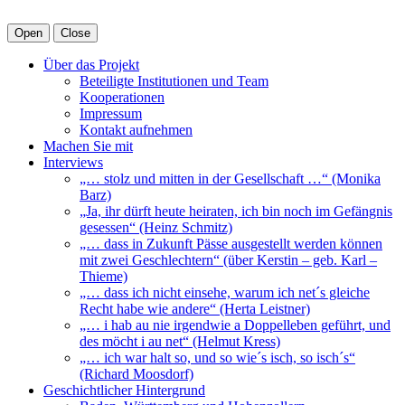
Open
Close
Über das Projekt
Beteiligte Institutionen und Team
Kooperationen
Impressum
Kontakt aufnehmen
Machen Sie mit
Interviews
„… stolz und mitten in der Gesellschaft …“ (Monika
Barz)
„Ja, ihr dürft heute heiraten, ich bin noch im Gefängnis
gesessen“ (Heinz Schmitz)
„… dass in Zukunft Pässe ausgestellt werden können
mit zwei Geschlechtern“ (über Kerstin – geb. Karl –
Thieme)
„… dass ich nicht einsehe, warum ich net´s gleiche
Recht habe wie andere“ (Herta Leistner)
„… i hab au nie irgendwie a Doppelleben geführt, und
des möcht i au net“ (Helmut Kress)
„… ich war halt so, und so wie´s isch, so isch´s“
(Richard Moosdorf)
Geschichtlicher Hintergrund