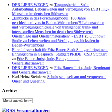
DER LIEBE WEGEN
zu
Tagungsbericht: Späte
Aufarbeitung. Lebenswelten und Verfolgung von LSBTTIQ-
Menschen im deutschen Südwesten
„Einblicke in das Forschungsmodul ‚100 Jahre
geschlechterdivers in Baden-Württemberg?! Lebenswelten
und Verfolgungsschicksale von transgender, trans- und
intersexuellen Menschen im deutschen Südwesten‘:
Quellenlage und Quellenmaterialien“ - LSBT
zu
Out now!
Studie zu Lebenswelten und Verfolgungsschicksalen in
Baden-Württemberg
Ehrenbürgerschaft für Fritz Bauer: Stadt Stuttgart bringt neue
Ehrungsform in Gespräch | Stuttgart PRIDE | CSD Stuttgart
zu
Fritz Bauer: Jurist, Jude, Remigrant und
Generalstaatsanwalt
DER LIEBE WEGEN
zu
Fritz Bauer: Jurist, Jude, Remigrant
und Generalstaatsanwalt
Karl-Heinz Steinle
zu
Schräg sein, seltsam und verqueren –
Queer und Queering
Archiv:
Archiv:
Veranstaltungen