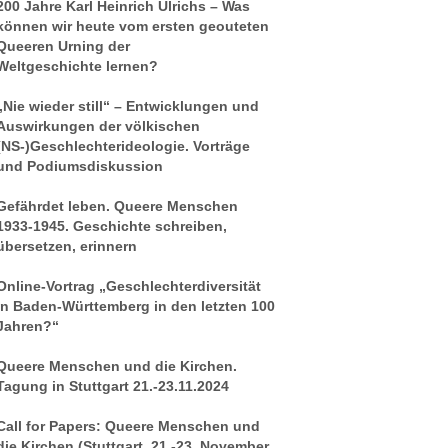
200 Jahre Karl Heinrich Ulrichs – Was
können wir heute vom ersten geouteten
Queeren Urning der
Weltgeschichte lernen?
„Nie wieder still“ – Entwicklungen und
Auswirkungen der völkischen
(NS-)Geschlechterideologie. Vorträge
und Podiumsdiskussion
Gefährdet leben. Queere Menschen
1933-1945. Geschichte schreiben,
übersetzen, erinnern
Online-Vortrag „Geschlechterdiversität
in Baden-Württemberg in den letzten 100
Jahren?“
Queere Menschen und die Kirchen.
Tagung in Stuttgart 21.-23.11.2024
Call for Papers: Queere Menschen und
die Kirchen (Stuttgart, 21.-23. November