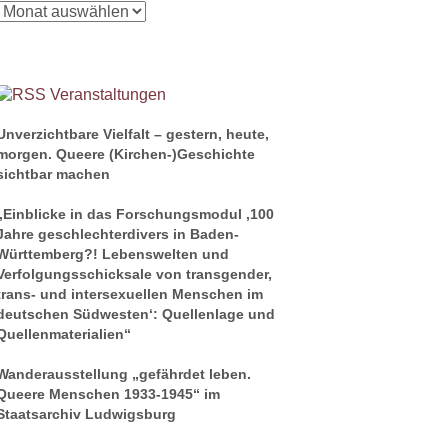
Veranstaltungen
Unverzichtbare Vielfalt – gestern, heute,
morgen. Queere (Kirchen-)Geschichte
sichtbar machen
„Einblicke in das Forschungsmodul ‚100
Jahre geschlechterdivers in Baden-
Württemberg?! Lebenswelten und
Verfolgungsschicksale von transgender,
trans- und intersexuellen Menschen im
deutschen Südwesten‘: Quellenlage und
Quellenmaterialien“
Wanderausstellung „gefährdet leben.
Queere Menschen 1933-1945“ im
Staatsarchiv Ludwigsburg