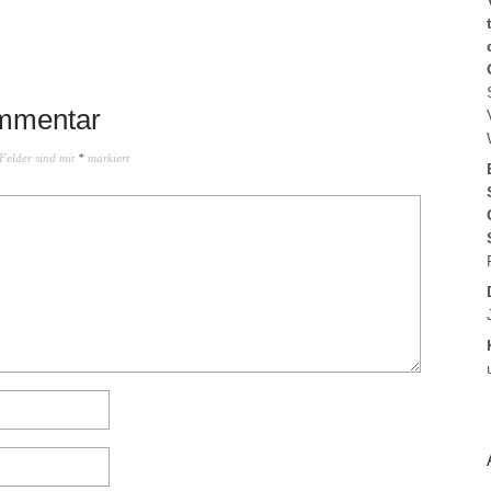
ommentar
 Felder sind mit
*
markiert