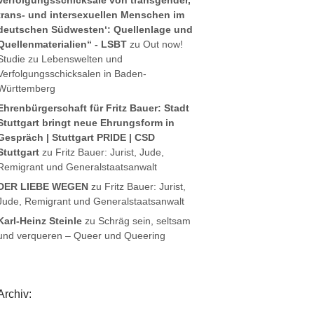
Verfolgungsschicksale von transgender,
trans- und intersexuellen Menschen im
deutschen Südwesten‘: Quellenlage und
Quellenmaterialien“ - LSBT
zu
Out now!
Studie zu Lebenswelten und
Verfolgungsschicksalen in Baden-
Württemberg
Ehrenbürgerschaft für Fritz Bauer: Stadt
Stuttgart bringt neue Ehrungsform in
Gespräch | Stuttgart PRIDE | CSD
Stuttgart
zu
Fritz Bauer: Jurist, Jude,
Remigrant und Generalstaatsanwalt
DER LIEBE WEGEN
zu
Fritz Bauer: Jurist,
Jude, Remigrant und Generalstaatsanwalt
Karl-Heinz Steinle
zu
Schräg sein, seltsam
und verqueren – Queer und Queering
Archiv: