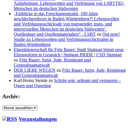
Aufarbeitung. Lebenswelten und Verfolgung von LSBTTIQ-
Menschen im deutschen Südwesten
„Einblicke in das Forschungsmodul ‚100 Jahre
geschlechterdivers in Baden-Württemberg?! Lebenswelten
und Verfolgungsschicksale von transgender, trans- und
intersexuellen Menschen im deutschen Südwesten‘:
Quellenlage und Quellenmaterialien“ - LSBT
zu
Out now!
Studie zu Lebenswelten und Verfolgungsschicksalen in
Baden-Württemberg
Ehrenbürgerschaft für Fritz Bauer: Stadt Stuttgart bringt neue
Ehrungsform in Gespräch | Stuttgart PRIDE | CSD Stuttgart
zu
Fritz Bauer: Jurist, Jude, Remigrant und
Generalstaatsanwalt
DER LIEBE WEGEN
zu
Fritz Bauer: Jurist, Jude, Remigrant
und Generalstaatsanwalt
Karl-Heinz Steinle
zu
Schräg sein, seltsam und verqueren –
Queer und Queering
Archiv:
Archiv:
Veranstaltungen