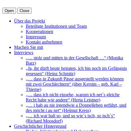
Open
Close
Über das Projekt
Beteiligte Institutionen und Team
Kooperationen
Impressum
Kontakt aufnehmen
Machen Sie mit
Interviews
„… stolz und mitten in der Gesellschaft …“ (Monika
Barz)
„Ja, ihr dürft heute heiraten, ich bin noch im Gefängnis
gesessen“ (Heinz Schmitz)
„… dass in Zukunft Pässe ausgestellt werden können
mit zwei Geschlechtern“ (über Kerstin – geb. Karl –
Thieme)
„… dass ich nicht einsehe, warum ich net´s gleiche
Recht habe wie andere“ (Herta Leistner)
„… i hab au nie irgendwie a Doppelleben geführt, und
des möcht i au net“ (Helmut Kress)
„… ich war halt so, und so wie´s isch, so isch´s“
(Richard Moosdorf)
Geschichtlicher Hintergrund