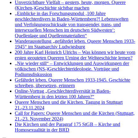
Unverzichtbare Vielfalt – gestern, heute, morgen. Queere
(Kirchen-)Geschichte sichtbar machen
„Einblicke in das Forschungsmodul ‚100 Jahre
geschlechterdivers in Baden-Württemberg?! Lebenswelten
und Verfolgungsschicksale von transgender, trans- und
intersexuellen Menschen im deutschen Südwesten‘:
Quellenlage und Quellenmaterialien“
Wanderausstellung „gefährdet leben. Queere Menschen 1933-
1945“ im Staatsarchiv Ludwigsburg
200 Jahre Karl Heinrich Ulrichs – Was können wir heute vom
ersten geouteten Queeren Urning der Weltgeschichte lernen?
„Nie wieder still“ – Entwicklungen und Auswirkungen der
völkischen (NS-)Geschlechterideologie. Vorträge und
Podiumsdiskussion
Gefährdet leben. Queere Menschen 1933-1945. Geschichte
schreiben, übersetzen, erinnern
Online-Vortrag „Geschlechterdiversität in Baden-
Württemberg in den letzten 100 Jahren?“
Queere Menschen und die Kirchen. Tagung in Stuttgart
21.-23.11.2024
Call for Papers: Queere Menschen und die Kirchen (Stuttgart,
21.-23. November 2024)
Die Kirchen und der Paragraf 175 StGB – Kirche und
Homosexualität in der BRD