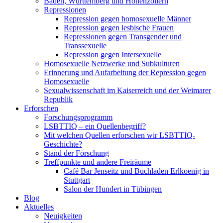
Baden, Württemberg und Hohenzollern
Repressionen
Repression gegen homosexuelle Männer
Repression gegen lesbische Frauen
Repressionen gegen Transgender und
Transsexuelle
Repression gegen Intersexuelle
Homosexuelle Netzwerke und Subkulturen
Erinnerung und Aufarbeitung der Repression gegen
Homosexuelle
Sexualwissenschaft im Kaiserreich und der Weimarer
Republik
Erforschen
Forschungsprogramm
LSBTTIQ – ein Quellenbegriff?
Mit welchen Quellen erforschen wir LSBTTIQ-
Geschichte?
Stand der Forschung
Treffpunkte und andere Freiräume
Café Bar Jenseitz und Buchladen Erlkoenig in
Stuttgart
Salon der Hundert in Tübingen
Blog
Aktuelles
Neuigkeiten