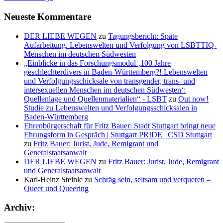
Neueste Kommentare
DER LIEBE WEGEN
zu
Tagungsbericht: Späte
Aufarbeitung. Lebenswelten und Verfolgung von LSBTTIQ-
Menschen im deutschen Südwesten
„Einblicke in das Forschungsmodul ‚100 Jahre
geschlechterdivers in Baden-Württemberg?! Lebenswelten
und Verfolgungsschicksale von transgender, trans- und
intersexuellen Menschen im deutschen Südwesten‘:
Quellenlage und Quellenmaterialien“ - LSBT
zu
Out now!
Studie zu Lebenswelten und Verfolgungsschicksalen in
Baden-Württemberg
Ehrenbürgerschaft für Fritz Bauer: Stadt Stuttgart bringt neue
Ehrungsform in Gespräch | Stuttgart PRIDE | CSD Stuttgart
zu
Fritz Bauer: Jurist, Jude, Remigrant und
Generalstaatsanwalt
DER LIEBE WEGEN
zu
Fritz Bauer: Jurist, Jude, Remigrant
und Generalstaatsanwalt
Karl-Heinz Steinle
zu
Schräg sein, seltsam und verqueren –
Queer und Queering
Archiv: