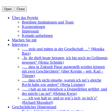
Open
Close
Über das Projekt
Beteiligte Institutionen und Team
Kooperationen
Impressum
Kontakt aufnehmen
Machen Sie mit
Interviews
„… stolz und mitten in der Gesellschaft …“ (Monika
Barz)
„Ja, ihr dürft heute heiraten, ich bin noch im Gefängnis
gesessen“ (Heinz Schmitz)
„… dass in Zukunft Pässe ausgestellt werden können
mit zwei Geschlechtern“ (über Kerstin – geb. Karl –
Thieme)
„… dass ich nicht einsehe, warum ich net´s gleiche
Recht habe wie andere“ (Herta Leistner)
„… i hab au nie irgendwie a Doppelleben geführt, und
des möcht i au net“ (Helmut Kress)
„… ich war halt so, und so wie´s isch, so isch´s“
(Richard Moosdorf)
Geschichtlicher Hintergrund