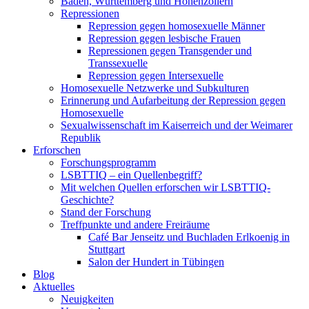
Baden, Württemberg und Hohenzollern
Repressionen
Repression gegen homosexuelle Männer
Repression gegen lesbische Frauen
Repressionen gegen Transgender und
Transsexuelle
Repression gegen Intersexuelle
Homosexuelle Netzwerke und Subkulturen
Erinnerung und Aufarbeitung der Repression gegen
Homosexuelle
Sexualwissenschaft im Kaiserreich und der Weimarer
Republik
Erforschen
Forschungsprogramm
LSBTTIQ – ein Quellenbegriff?
Mit welchen Quellen erforschen wir LSBTTIQ-
Geschichte?
Stand der Forschung
Treffpunkte und andere Freiräume
Café Bar Jenseitz und Buchladen Erlkoenig in
Stuttgart
Salon der Hundert in Tübingen
Blog
Aktuelles
Neuigkeiten