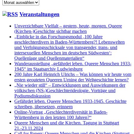
Archiv:
Veranstaltungen
Unverzichtbare Vielfalt – gestern, heute, morgen. Queere
(Kirchen-)Geschichte sichtbar machen
„Einblicke in das Forschungsmodul ‚100 Jahre
geschlechterdivers in Baden-Württemberg?! Lebenswelten
und Verfolgungsschicksale von transgender, trans- und
intersexuellen Menschen im deutschen Südwesten‘:
Quellenlage und Quellenmaterialien“
Wanderausstellung „gefährdet leben. Queere Menschen 1933-
1945“ im Staatsarchiv Ludwigsburg
200 Jahre Karl Heinrich Ulrichs – Was können wir heute vom
ersten geouteten Queeren Urning der Weltgeschichte lernen?
„Nie wieder still“ – Entwicklungen und Auswirkungen der
völkischen (NS-)Geschlechterideologie. Vorträge und
Podiumsdiskussion
Gefährdet leben. Queere Menschen 1933-1945. Geschichte
schreiben, übersetzen, erinnern
Online-Vortrag „Geschlechterdiversität in Baden-
Württemberg in den letzten 100 Jahren?“
Queere Menschen und die Kirchen. Tagung in Stuttgart
21.-23.11.2024
Call for Papers: Queere Menschen und die Kirchen (Stuttgart,