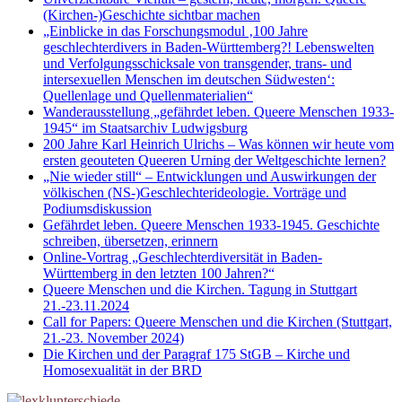
(Kirchen-)Geschichte sichtbar machen
„Einblicke in das Forschungsmodul ‚100 Jahre
geschlechterdivers in Baden-Württemberg?! Lebenswelten
und Verfolgungsschicksale von transgender, trans- und
intersexuellen Menschen im deutschen Südwesten‘:
Quellenlage und Quellenmaterialien“
Wanderausstellung „gefährdet leben. Queere Menschen 1933-
1945“ im Staatsarchiv Ludwigsburg
200 Jahre Karl Heinrich Ulrichs – Was können wir heute vom
ersten geouteten Queeren Urning der Weltgeschichte lernen?
„Nie wieder still“ – Entwicklungen und Auswirkungen der
völkischen (NS-)Geschlechterideologie. Vorträge und
Podiumsdiskussion
Gefährdet leben. Queere Menschen 1933-1945. Geschichte
schreiben, übersetzen, erinnern
Online-Vortrag „Geschlechterdiversität in Baden-
Württemberg in den letzten 100 Jahren?“
Queere Menschen und die Kirchen. Tagung in Stuttgart
21.-23.11.2024
Call for Papers: Queere Menschen und die Kirchen (Stuttgart,
21.-23. November 2024)
Die Kirchen und der Paragraf 175 StGB – Kirche und
Homosexualität in der BRD