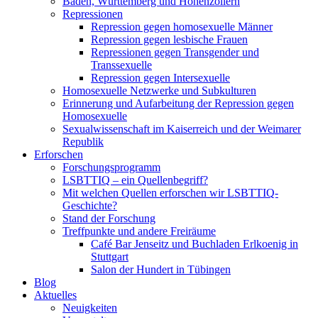
Baden, Württemberg und Hohenzollern
Repressionen
Repression gegen homosexuelle Männer
Repression gegen lesbische Frauen
Repressionen gegen Transgender und
Transsexuelle
Repression gegen Intersexuelle
Homosexuelle Netzwerke und Subkulturen
Erinnerung und Aufarbeitung der Repression gegen
Homosexuelle
Sexualwissenschaft im Kaiserreich und der Weimarer
Republik
Erforschen
Forschungsprogramm
LSBTTIQ – ein Quellenbegriff?
Mit welchen Quellen erforschen wir LSBTTIQ-
Geschichte?
Stand der Forschung
Treffpunkte und andere Freiräume
Café Bar Jenseitz und Buchladen Erlkoenig in
Stuttgart
Salon der Hundert in Tübingen
Blog
Aktuelles
Neuigkeiten