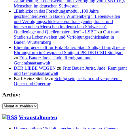
Aufarbeitung. Lebenswelten und Verfolgung von LSBTTIQ-
Menschen im deutschen Südwesten
„Einblicke in das Forschungsmodul ‚100 Jahre
geschlechterdivers in Baden-Württemberg?! Lebenswelten
und Verfolgungsschicksale von transgender, trans- und
intersexuellen Menschen im deutschen Südwesten‘:
Quellenlage und Quellenmaterialien“ - LSBT
zu
Out now!
Studie zu Lebenswelten und Verfolgungsschicksalen in
Baden-Württemberg
Ehrenbürgerschaft für Fritz Bauer: Stadt Stuttgart bringt neue
Ehrungsform in Gespräch | Stuttgart PRIDE | CSD Stuttgart
zu
Fritz Bauer: Jurist, Jude, Remigrant und
Generalstaatsanwalt
DER LIEBE WEGEN
zu
Fritz Bauer: Jurist, Jude, Remigrant
und Generalstaatsanwalt
Karl-Heinz Steinle
zu
Schräg sein, seltsam und verqueren –
Queer und Queering
Archiv:
Archiv:
Veranstaltungen
Unverzichtbare Vielfalt – gestern, heute, morgen. Queere