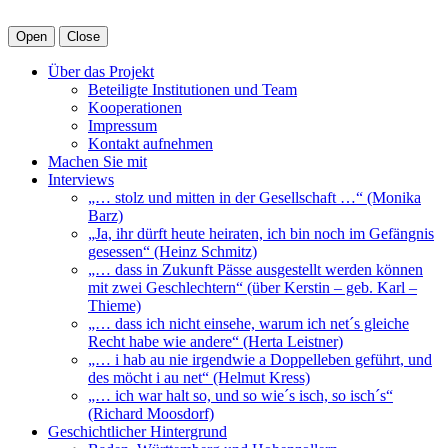
Open
Close
Über das Projekt
Beteiligte Institutionen und Team
Kooperationen
Impressum
Kontakt aufnehmen
Machen Sie mit
Interviews
„… stolz und mitten in der Gesellschaft …“ (Monika
Barz)
„Ja, ihr dürft heute heiraten, ich bin noch im Gefängnis
gesessen“ (Heinz Schmitz)
„… dass in Zukunft Pässe ausgestellt werden können
mit zwei Geschlechtern“ (über Kerstin – geb. Karl –
Thieme)
„… dass ich nicht einsehe, warum ich net´s gleiche
Recht habe wie andere“ (Herta Leistner)
„… i hab au nie irgendwie a Doppelleben geführt, und
des möcht i au net“ (Helmut Kress)
„… ich war halt so, und so wie´s isch, so isch´s“
(Richard Moosdorf)
Geschichtlicher Hintergrund