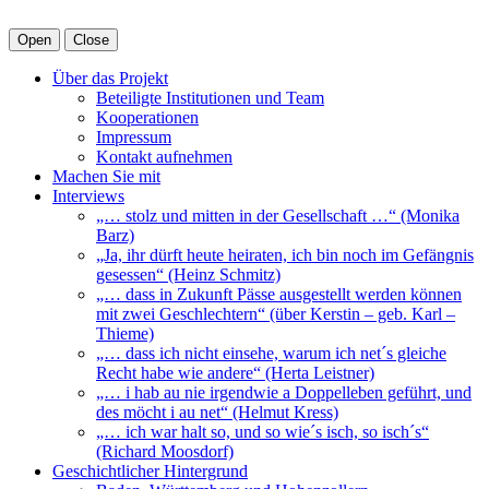
Open
Close
Über das Projekt
Beteiligte Institutionen und Team
Kooperationen
Impressum
Kontakt aufnehmen
Machen Sie mit
Interviews
„… stolz und mitten in der Gesellschaft …“ (Monika
Barz)
„Ja, ihr dürft heute heiraten, ich bin noch im Gefängnis
gesessen“ (Heinz Schmitz)
„… dass in Zukunft Pässe ausgestellt werden können
mit zwei Geschlechtern“ (über Kerstin – geb. Karl –
Thieme)
„… dass ich nicht einsehe, warum ich net´s gleiche
Recht habe wie andere“ (Herta Leistner)
„… i hab au nie irgendwie a Doppelleben geführt, und
des möcht i au net“ (Helmut Kress)
„… ich war halt so, und so wie´s isch, so isch´s“
(Richard Moosdorf)
Geschichtlicher Hintergrund