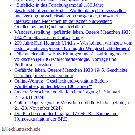
„Einblicke in das Forschungsmodul ‚100 Jahre
geschlechterdivers in Baden-Württemberg?! Lebenswelten
und Verfolgungsschicksale von transgender, trans- und
intersexuellen Menschen im deutschen Südwesten‘:
Quellenlage und Quellenmaterialien“
Wanderausstellung „gefährdet leben. Queere Menschen 1933-
1945“ im Staatsarchiv Ludwigsburg
200 Jahre Karl Heinrich Ulrichs – Was können wir heute vom
ersten geouteten Queeren Urning der Weltgeschichte lernen?
„Nie wieder still“ – Entwicklungen und Auswirkungen der
völkischen (NS-)Geschlechterideologie. Vorträge und
Podiumsdiskussion
Gefährdet leben. Queere Menschen 1933-1945. Geschichte
schreiben, übersetzen, erinnern
Online-Vortrag „Geschlechterdiversität in Baden-
Württemberg in den letzten 100 Jahren?“
Queere Menschen und die Kirchen. Tagung in Stuttgart
21.-23.11.2024
Call for Papers: Queere Menschen und die Kirchen (Stuttgart,
21.-23. November 2024)
Die Kirchen und der Paragraf 175 StGB – Kirche und
Homosexualität in der BRD