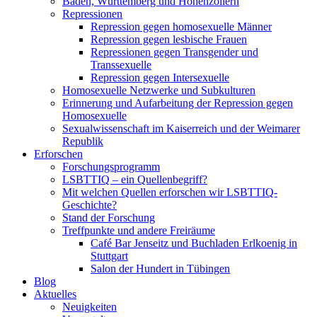
Baden, Württemberg und Hohenzollern
Repressionen
Repression gegen homosexuelle Männer
Repression gegen lesbische Frauen
Repressionen gegen Transgender und
Transsexuelle
Repression gegen Intersexuelle
Homosexuelle Netzwerke und Subkulturen
Erinnerung und Aufarbeitung der Repression gegen
Homosexuelle
Sexualwissenschaft im Kaiserreich und der Weimarer
Republik
Erforschen
Forschungsprogramm
LSBTTIQ – ein Quellenbegriff?
Mit welchen Quellen erforschen wir LSBTTIQ-
Geschichte?
Stand der Forschung
Treffpunkte und andere Freiräume
Café Bar Jenseitz und Buchladen Erlkoenig in
Stuttgart
Salon der Hundert in Tübingen
Blog
Aktuelles
Neuigkeiten