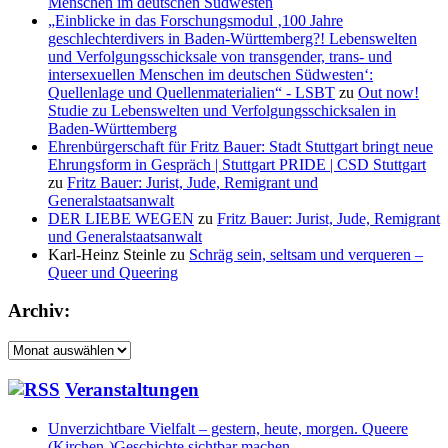
Menschen im deutschen Südwesten
„Einblicke in das Forschungsmodul ‚100 Jahre
geschlechterdivers in Baden-Württemberg?! Lebenswelten
und Verfolgungsschicksale von transgender, trans- und
intersexuellen Menschen im deutschen Südwesten‘:
Quellenlage und Quellenmaterialien“ - LSBT
zu
Out now!
Studie zu Lebenswelten und Verfolgungsschicksalen in
Baden-Württemberg
Ehrenbürgerschaft für Fritz Bauer: Stadt Stuttgart bringt neue
Ehrungsform in Gespräch | Stuttgart PRIDE | CSD Stuttgart
zu
Fritz Bauer: Jurist, Jude, Remigrant und
Generalstaatsanwalt
DER LIEBE WEGEN
zu
Fritz Bauer: Jurist, Jude, Remigrant
und Generalstaatsanwalt
Karl-Heinz Steinle
zu
Schräg sein, seltsam und verqueren –
Queer und Queering
Archiv:
Archiv:
Veranstaltungen
Unverzichtbare Vielfalt – gestern, heute, morgen. Queere
(Kirchen-)Geschichte sichtbar machen