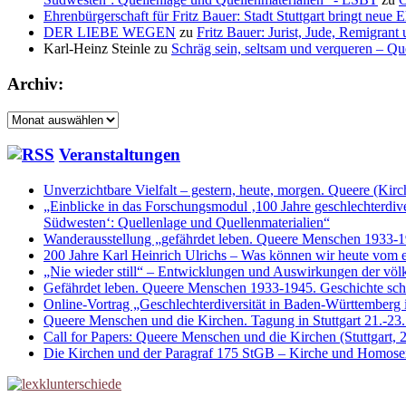
Ehrenbürgerschaft für Fritz Bauer: Stadt Stuttgart bringt neue
DER LIEBE WEGEN
zu
Fritz Bauer: Jurist, Jude, Remigrant
Karl-Heinz Steinle
zu
Schräg sein, seltsam und verqueren – Q
Archiv:
Archiv:
Veranstaltungen
Unverzichtbare Vielfalt – gestern, heute, morgen. Queere (Kir
„Einblicke in das Forschungsmodul ‚100 Jahre geschlechterdiv
Südwesten‘: Quellenlage und Quellenmaterialien“
Wanderausstellung „gefährdet leben. Queere Menschen 1933-1
200 Jahre Karl Heinrich Ulrichs – Was können wir heute vom e
„Nie wieder still“ – Entwicklungen und Auswirkungen der völ
Gefährdet leben. Queere Menschen 1933-1945. Geschichte schr
Online-Vortrag „Geschlechterdiversität in Baden-Württemberg i
Queere Menschen und die Kirchen. Tagung in Stuttgart 21.-23
Call for Papers: Queere Menschen und die Kirchen (Stuttgart,
Die Kirchen und der Paragraf 175 StGB – Kirche und Homosex