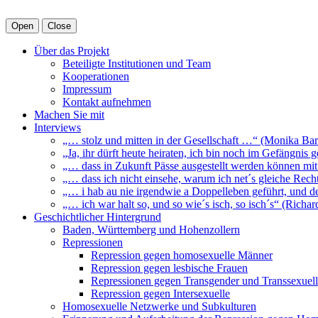
Open
Close
Über das Projekt
Beteiligte Institutionen und Team
Kooperationen
Impressum
Kontakt aufnehmen
Machen Sie mit
Interviews
„… stolz und mitten in der Gesellschaft …“ (Monika Bar
„Ja, ihr dürft heute heiraten, ich bin noch im Gefängnis
„… dass in Zukunft Pässe ausgestellt werden können mit
„… dass ich nicht einsehe, warum ich net´s gleiche Rech
„… i hab au nie irgendwie a Doppelleben geführt, und d
„… ich war halt so, und so wie´s isch, so isch´s“ (Richa
Geschichtlicher Hintergrund
Baden, Württemberg und Hohenzollern
Repressionen
Repression gegen homosexuelle Männer
Repression gegen lesbische Frauen
Repressionen gegen Transgender und Transsexuel
Repression gegen Intersexuelle
Homosexuelle Netzwerke und Subkulturen