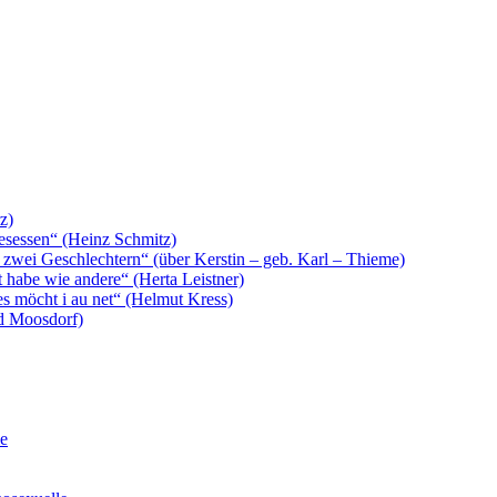
z)
 gesessen“ (Heinz Schmitz)
 zwei Geschlechtern“ (über Kerstin – geb. Karl – Thieme)
t habe wie andere“ (Herta Leistner)
es möcht i au net“ (Helmut Kress)
rd Moosdorf)
le