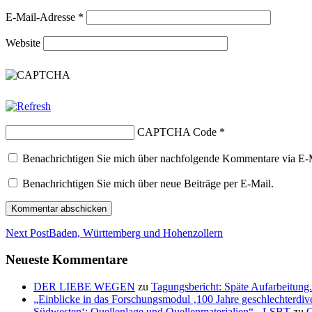
E-Mail-Adresse
*
Website
CAPTCHA Code
*
Benachrichtigen Sie mich über nachfolgende Kommentare via E-
Benachrichtigen Sie mich über neue Beiträge per E-Mail.
Next Post
Baden, Württemberg und Hohenzollern
Neueste Kommentare
DER LIEBE WEGEN
zu
Tagungsbericht: Späte Aufarbeitu
„Einblicke in das Forschungsmodul ‚100 Jahre geschlechterdiv
Südwesten‘: Quellenlage und Quellenmaterialien“ - LSBT
zu
O