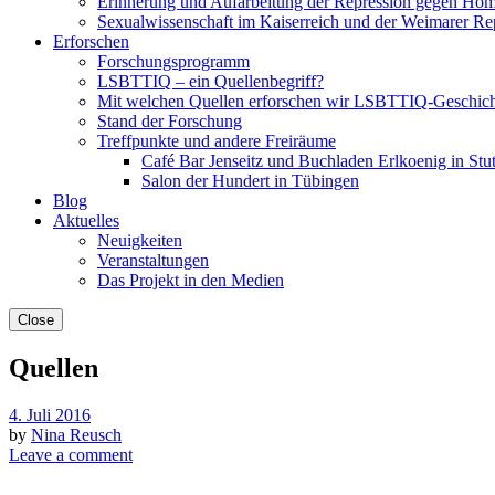
Erinnerung und Aufarbeitung der Repression gegen Hom
Sexualwissenschaft im Kaiserreich und der Weimarer Re
Erforschen
Forschungsprogramm
LSBTTIQ – ein Quellenbegriff?
Mit welchen Quellen erforschen wir LSBTTIQ-Geschich
Stand der Forschung
Treffpunkte und andere Freiräume
Café Bar Jenseitz und Buchladen Erlkoenig in Stut
Salon der Hundert in Tübingen
Blog
Aktuelles
Neuigkeiten
Veranstaltungen
Das Projekt in den Medien
Close
Quellen
4. Juli 2016
by
Nina Reusch
Leave a comment