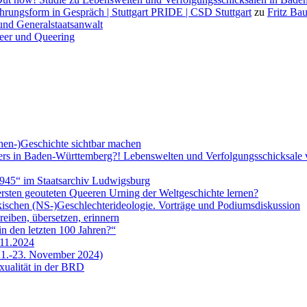
 Ehrungsform in Gespräch | Stuttgart PRIDE | CSD Stuttgart
zu
Fritz Bau
 und Generalstaatsanwalt
ueer und Queering
chen-)Geschichte sichtbar machen
ers in Baden-Württemberg?! Lebenswelten und Verfolgungsschicksale v
945“ im Staatsarchiv Ludwigsburg
rsten geouteten Queeren Urning der Weltgeschichte lernen?
kischen (NS-)Geschlechterideologie. Vorträge und Podiumsdiskussion
eiben, übersetzen, erinnern
n den letzten 100 Jahren?“
.11.2024
 21.-23. November 2024)
ualität in der BRD