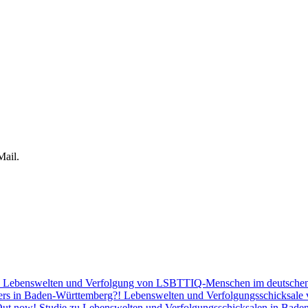
Mail.
ng. Lebenswelten und Verfolgung von LSBTTIQ-Menschen im deutsche
ers in Baden-Württemberg?! Lebenswelten und Verfolgungsschicksale v
ut now! Studie zu Lebenswelten und Verfolgungsschicksalen in Bad