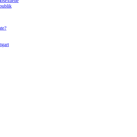
osexuelle
publik
te?
tgart