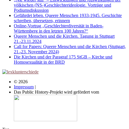
völkischen (NS-)Geschlechterideologie. Vorträge und
Podiumsdiskussion
Gefährdet leben. Queere Menschen 1933-1945. Geschichte
schreiben, übersetzen, erinnern
Online-Vortrag „Geschlechterdiversität in Baden-
Württemberg in den letzten 100 Jahren?“
Queere Menschen und die Kirchen. Tagung in Stuttgart
21.-23.11.2024
Call for Papers: Queere Menschen und die Kirchen (Stuttgart,
21.-23. November 2024)
Die Kirchen und der Paragraf 175 StGB – Kirche und
Homosexualität in der BRD
© 2026
Impressum
|
Das Public History-Projekt wird gefördert vom