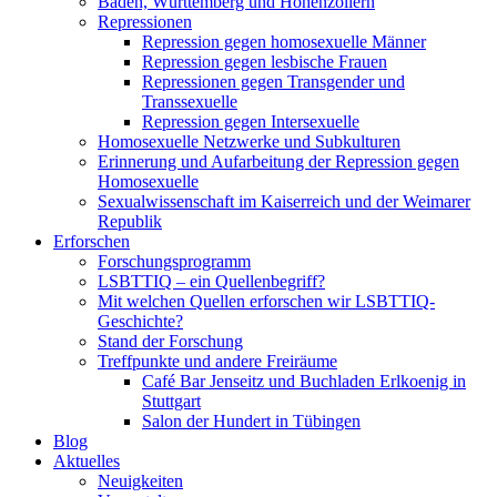
Baden, Württemberg und Hohenzollern
Repressionen
Repression gegen homosexuelle Männer
Repression gegen lesbische Frauen
Repressionen gegen Transgender und
Transsexuelle
Repression gegen Intersexuelle
Homosexuelle Netzwerke und Subkulturen
Erinnerung und Aufarbeitung der Repression gegen
Homosexuelle
Sexualwissenschaft im Kaiserreich und der Weimarer
Republik
Erforschen
Forschungsprogramm
LSBTTIQ – ein Quellenbegriff?
Mit welchen Quellen erforschen wir LSBTTIQ-
Geschichte?
Stand der Forschung
Treffpunkte und andere Freiräume
Café Bar Jenseitz und Buchladen Erlkoenig in
Stuttgart
Salon der Hundert in Tübingen
Blog
Aktuelles
Neuigkeiten