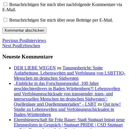
Benachrichtigen Sie mich über nachfolgende Kommentare via
E-Mail.
Benachrichtigen Sie mich über neue Beiträge per E-Mail.
Previous Post
Interviews
Next Post
Erforschen
Neueste Kommentare
DER LIEBE WEGEN
zu
Tagungsbericht: Späte
Aufarbeitung. Lebenswelten und Verfolgung von LSBTTIQ-
Menschen im deutschen Südwesten
„Einblicke in das Forschungsmodul ‚100 Jahre
geschlechterdivers in Baden-Württemberg?! Lebenswelten
und Verfolgungsschicksale von transgender, trans- und
intersexuellen Menschen im deutschen Südwesten‘:
Quellenlage und Quellenmaterialien“ - LSBT
zu
Out now!
Studie zu Lebenswelten und Verfolgungsschicksalen in
Baden-Württemberg
Ehrenbürgerschaft für Fritz Bauer: Stadt Stuttgart bringt neue
Ehrungsform in Gespräch | Stuttgart PRIDE | CSD Stuttgart