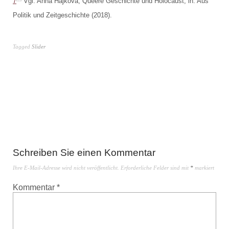
7
Vgl. Anna Hájková, Queere Geschichte und Holocaust, in: Aus
Politik und Zeitgeschichte (2018).
Tagged
Slider
Schreiben Sie einen Kommentar
Ihre E-Mail-Adresse wird nicht veröffentlicht.
Erforderliche Felder sind mit
*
markiert
Kommentar
*