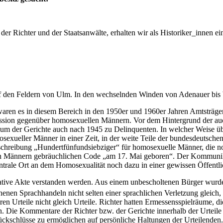
der Richter und der Staatsanwälte, erhalten wir als Historiker_innen
uf den Feldern von Ulm. In den wechselnden Winden von Adenauer bis 
waren es in diesem Bereich in den 1950er und 1960er Jahren Amtsträger
pression gegenüber homosexuellen Männern. Vor dem Hintergrund der a
der Gerichte auch nach 1945 zu Delinquenten. In welcher Weise üb
exueller Männer in einer Zeit, in der weite Teile der bundesdeutsch
Umschreibung „Hundertfünfundsiebziger“ für homosexuelle Männer, die 
llen Männern gebräuchlichen Code „am 17. Mai geboren“. Der Kommuni
entrale Ort an dem Homosexualität noch dazu in einer gewissen Öffentli
ative Akte verstanden werden. Aus einem unbescholtenen Bürger wurde i
henen Sprachhandeln nicht selten einer sprachlichen Verletzung gleich
 Urteile nicht gleich Urteile. Richter hatten Ermessensspielräume, di
n. Die Kommentare der Richter bzw. der Gerichte innerhalb der Urteile 
schlüsse zu ermöglichen auf persönliche Haltungen der Urteilenden. E