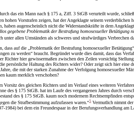
urch das ein Mann nach § 175 a, Ziff. 3 StGB verurteilt wurde, schlie
en hohen Vorstrafen zeigen, hat der Angeklagte seinem verderblichen 
n, haben augenscheinlich nicht die Widerstandskräfte in dem Angeklagt
ellos gegebene Problematik der Bestrafung homosexueller Betätigung 
ich unter allen Umständen als schweres und strafwürdiges Verbrechen da
n, dass auf die „Problematik der Bestrafung homosexueller Betätigung
ngen zu werden“ braucht. Begründet wurde dies damit, dass das Verf
er Richter hier gewissermaßen zwischen den Zeilen vorsichtig Stellung
e persönliche Haltung des Richters wider? Oder zeigt sich hier eine 
hre, die mit der starken Zunahme der Verfolgung homosexueller Männ
men kaum merklich verschoben?
m Vorsitz des gleichen Richters und im Verlauf eines weiteren Verfahr
nne des § 175 StGB. hat im Laufe des vergangenen Jahres durch versch
atbestand des § 175 StGB. kaum noch modernem Rechtsempfinden entspr
5
 gegen die Strafbestimmung aufzufassen waren.“
Vermutlich nimmt der 
897-1984) bei dem ein Freundespaar in der Berufungsverhandlung am La