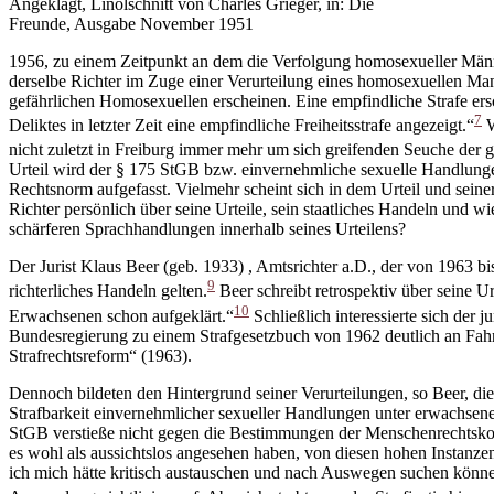
Angeklagt, Linolschnitt von Charles Grieger, in: Die
Freunde, Ausgabe November 1951
1956, zu einem Zeitpunkt an dem die Verfolgung homosexueller Männe
derselbe Richter im Zuge einer Verurteilung eines homosexuellen Man
gefährlichen Homosexuellen erscheinen. Eine empfindliche Strafe er
7
Deliktes in letzter Zeit eine empfindliche Freiheitsstrafe angezeigt.“
W
nicht zuletzt in Freiburg immer mehr um sich greifenden Seuche der
Urteil wird der § 175 StGB bzw. einvernehmliche sexuelle Handlunge
Rechtsnorm aufgefasst. Vielmehr scheint sich in dem Urteil und seine
Richter persönlich über seine Urteile, sein staatliches Handeln und w
schärferen Sprachhandlungen innerhalb seines Urteilens?
Der Jurist Klaus Beer (geb. 1933) , Amtsrichter a.D., der von 1963 bi
9
richterliches Handeln gelten.
Beer schreibt retrospektiv über seine Ur
10
Erwachsenen schon aufgeklärt.“
Schließlich interessierte sich der 
Bundesregierung zu einem Strafgesetzbuch von 1962 deutlich an Fahr
Strafrechtsreform“ (1963).
Dennoch bildeten den Hintergrund seiner Verurteilungen, so Beer, di
Strafbarkeit einvernehmlicher sexueller Handlungen unter erwachse
StGB verstieße nicht gegen die Bestimmungen der Menschenrechtskonve
es wohl als aussichtslos angesehen haben, von diesen hohen Instanz
ich mich hätte kritisch austauschen und nach Auswegen suchen könne