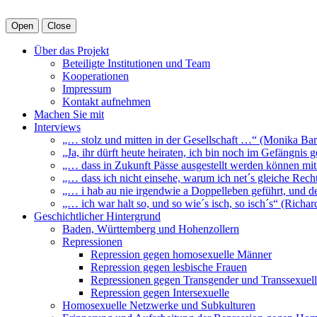
Open
Close
Über das Projekt
Beteiligte Institutionen und Team
Kooperationen
Impressum
Kontakt aufnehmen
Machen Sie mit
Interviews
„… stolz und mitten in der Gesellschaft …“ (Monika Bar
„Ja, ihr dürft heute heiraten, ich bin noch im Gefängnis
„… dass in Zukunft Pässe ausgestellt werden können mit
„… dass ich nicht einsehe, warum ich net´s gleiche Rech
„… i hab au nie irgendwie a Doppelleben geführt, und d
„… ich war halt so, und so wie´s isch, so isch´s“ (Richa
Geschichtlicher Hintergrund
Baden, Württemberg und Hohenzollern
Repressionen
Repression gegen homosexuelle Männer
Repression gegen lesbische Frauen
Repressionen gegen Transgender und Transsexuel
Repression gegen Intersexuelle
Homosexuelle Netzwerke und Subkulturen