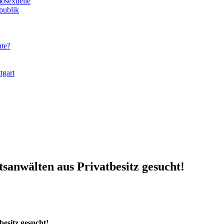
osexuelle
publik
te?
tgart
sanwälten aus Privatbesitz gesucht!
esitz gesucht!