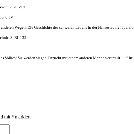
vorh. d. d. Verf.
S. 6, IV.
 anderen Wegen. Die Geschichte des schwulen Lebens in der Hansestadt. 2. überarb.
chnitt 3, Bl. 135.
 des Volkes! Sie werden wegen Unzucht mit einem anderen Manne verurteilt …‘“ In
nd mit
*
markiert