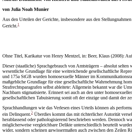
von Julia Noah Munier
Aus den Urteilen der Gerichte, insbesondere aus den Stellungnahmen 
1
Gericht.
Ohne Titel, Karikatur von Henry Mentzel, in: Beer, Klaus (2008): A
Dieser (staatliche) Sprachgebrauch von Amtsträgern – absolut selten 
wesentliche Grundlage für eine weitreichende gesellschaftliche Re
und 175a StGB wurden homosexuelle Männer im Kommunikationsraum 
maßgebliche Grundlage für eine gesellschaftliche Wahrnehmung homos
Strafrechtsparagrafen selbst ableitete: Allgemein bekannt war die 
Nachbarn stigmatisierte. Erinnert sei auch an den unter homosexue
gesellschaftlichen Tabuisierung somit oft der einzige und damit der z
Sprachhandlungen wie das Verlesen eines Urteils können als perform
2
ein Delinquent.
Überdies kommt das mit richterlicher Autorität verse
herablassend oder pathologisierend beschrieben werden. Dennoch waren
möglicherweise vergleichbare Delikte unterschiedlich beurteilt wurde
wider, sondern scheinen gewissermaßen auch zwischen den Zeilen Rück