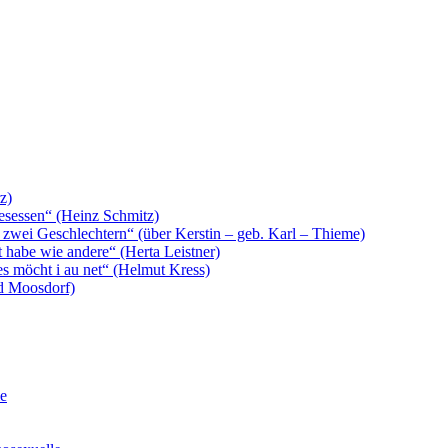
z)
 gesessen“ (Heinz Schmitz)
 zwei Geschlechtern“ (über Kerstin – geb. Karl – Thieme)
t habe wie andere“ (Herta Leistner)
es möcht i au net“ (Helmut Kress)
rd Moosdorf)
le