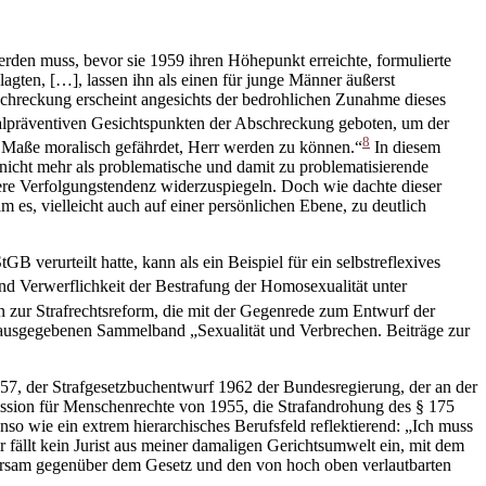
rden muss, bevor sie 1959 ihren Höhepunkt erreichte, formulierte
gten, […], lassen ihn als einen für junge Männer äußerst
schreckung erscheint angesichts der bedrohlichen Zunahme dieses
eralpräventiven Gesichtspunkten der Abschreckung geboten, um der
8
m Maße moralisch gefährdet, Herr werden zu können.“
In diesem
icht mehr als problematische und damit zu problematisierende
ivere Verfolgungstendenz widerzuspiegeln. Doch wie dachte dieser
 es, vielleicht auch auf einer persönlichen Ebene, zu deutlich
 verurteilt hatte, kann als ein Beispiel für ein selbstreflexives
 und Verwerflichkeit der Bestrafung der Homosexualität unter
nen zur Strafrechtsreform, die mit der Gegenrede zum Entwurf der
erausgegebenen Sammelband „Sexualität und Verbrechen. Beiträge zur
957, der Strafgesetzbuchentwurf 1962 der Bundesregierung, der an der
ssion für Menschenrechte von 1955, die Strafandrohung des § 175
so wie ein extrem hierarchisches Berufsfeld reflektierend: „Ich muss
fällt kein Jurist aus meiner damaligen Gerichtsumwelt ein, mit dem
horsam gegenüber dem Gesetz und den von hoch oben verlautbarten