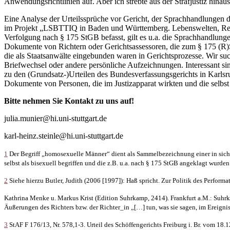
Anwendungsrichtlinien auf. Aber ich strebte aus der Strafjustiz hinaus
Eine Analyse der Urteilssprüche vor Gericht, der Sprachhandlungen d
im Projekt „LSBTTIQ in Baden und Württemberg. Lebenswelten, Repre
Verfolgung nach § 175 StGB befasst, gilt es u.a. die Sprachhandlung
Dokumente von Richtern oder Gerichtsassessoren, die zum § 175 (R)
die als Staatsanwälte eingebunden waren in Gerichtsprozesse. Wir s
Briefwechsel oder andere persönliche Aufzeichnungen. Interessant si
zu den (Grundsatz-)Urteilen des Bundesverfassungsgerichts in Karlsr
Dokumente von Personen, die im Justizapparat wirkten und die selbst 
Bitte nehmen Sie Kontakt zu uns auf!
julia.munier@hi.uni-stuttgart.de
karl-heinz.steinle@hi.uni-stuttgart.de
1
Der Begriff „homosexuelle Männer“ dient als Sammelbezeichnung einer in sich 
selbst als bisexuell begriffen und die z.B. u.a. nach § 175 StGB angeklagt wurden
2
Siehe hierzu Butler, Judith (2006 [1997]): Haß spricht. Zur Politik des Performa
Kathrina Menke u. Markus Krist (Edition Suhrkamp, 2414). Frankfurt a.M.: Suhrk
Äußerungen des Richters bzw. der Richter_in „[…] tun, was sie sagen, im Ereignis
3
StAF F 176/13, Nr. 578,1-3. Urteil des Schöffengerichts Freiburg i. Br. vom 18.