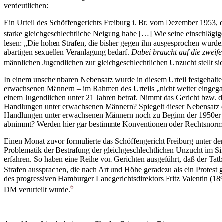
verdeutlichen:
Ein Urteil des Schöffengerichts Freiburg i. Br. vom Dezember 1953, d
starke gleichgeschlechtliche Neigung habe […] Wie seine einschlägig
lesen: „Die hohen Strafen, die bisher gegen ihn ausgesprochen wurde
abartigen sexuellen Veranlagung bedarf.
Dabei braucht auf die zweif
männlichen Jugendlichen zur gleichgeschlechtlichen Unzucht stellt s
In einem unscheinbaren Nebensatz wurde in diesem Urteil festgehalte
erwachsenen Männern – im Rahmen des Urteils „nicht weiter eingega
einem Jugendlichen unter 21 Jahren betraf. Nimmt das Gericht bzw. d
Handlungen unter erwachsenen Männern? Spiegelt dieser Nebensatz di
Handlungen unter erwachsenen Männern noch zu Beginn der 1950er Ja
abnimmt? Werden hier gar bestimmte Konventionen oder Rechtsnor
Einen Monat zuvor formulierte das Schöffengericht Freiburg unter de
Problematik der Bestrafung der gleichgeschlechtlichen Unzucht im Si
erfahren. So haben eine Reihe von Gerichten ausgeführt, daß der T
Strafen aussprachen, die nach Art und Höhe geradezu als ein Protest
des progressiven Hamburger Landgerichtsdirektors Fritz Valentin (1
6
DM verurteilt wurde.