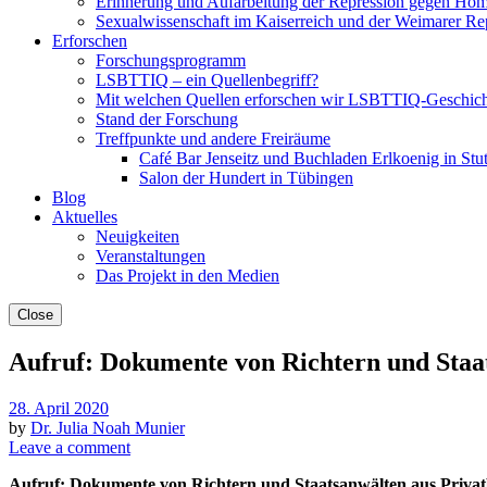
Erinnerung und Aufarbeitung der Repression gegen Hom
Sexualwissenschaft im Kaiserreich und der Weimarer Re
Erforschen
Forschungsprogramm
LSBTTIQ – ein Quellenbegriff?
Mit welchen Quellen erforschen wir LSBTTIQ-Geschich
Stand der Forschung
Treffpunkte und andere Freiräume
Café Bar Jenseitz und Buchladen Erlkoenig in Stut
Salon der Hundert in Tübingen
Blog
Aktuelles
Neuigkeiten
Veranstaltungen
Das Projekt in den Medien
Close
Aufruf: Dokumente von Richtern und Staat
28. April 2020
by
Dr. Julia Noah Munier
Leave a comment
Aufruf: Dokumente von Richtern und Staatsanwälten aus Privatb