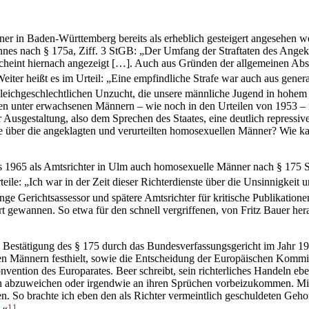
r in Baden-Württemberg bereits als erheblich gesteigert angesehen we
nes nach § 175a, Ziff. 3 StGB: „Der Umfang der Straftaten des Angekla
scheint hiernach angezeigt […]. Auch aus Gründen der allgemeinen Ab
eiter heißt es im Urteil: „Eine empfindliche Strafe war auch aus gen
 gleichgeschlechtlichen Unzucht, die unsere männliche Jugend in hohe
n unter erwachsenen Männern – wie noch in den Urteilen von 1953 – n
r Ausgestaltung, also dem Sprechen des Staates, eine deutlich repress
ie über die angeklagten und verurteilten homosexuellen Männer? Wie kam
s 1965 als Amtsrichter in Ulm auch homosexuelle Männer nach § 175 StGB
teile: „Ich war in der Zeit dieser Richterdienste über die Unsinnigkeit
junge Gerichtsassessor und spätere Amtsrichter für kritische Publikatio
t gewannen. So etwa für den schnell vergriffenen, von Fritz Bauer h
e Bestätigung des § 175 durch das Bundesverfassungsgericht im Jahr 1
nen Männern festhielt, sowie die Entscheidung der Europäischen Kommi
ntion des Europarates. Beer schreibt, sein richterliches Handeln eben
en abzuweichen oder irgendwie an ihren Sprüchen vorbeizukommen. Mir 
n. So brachte ich eben den als Richter vermeintlich geschuldeten Ge
11