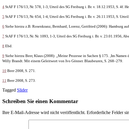
4
StAF F 176/13, Nr. 578, 1-3, Urteil des SG Freiburg i. Br. v. 18.12.1953, S. 4f. Her
5
StAF F 176/13, Nr. 654, 1-4, Urteil des SG Freiburg i. Br. v. 26.11.1953, S. Urteil, 
6
Siehe hierzu z.B. Rosenkranz, Bernhard; Lorenz, Gottfried (2006): Hamburg auf
7
StAF F 176/13, Nr. Nr. 1093, 1-3, Urteil des SG Freiburg i. Br. v. 23.01.1956, Abs
8
Ebd.
9
Siehe hierzu Beer, Klaus (2008): „Meine Prozesse in Sachen § 175. ‚Im Namen
Willy Brandt. Mit einem Geleitwort von Ivo Gönner. Blaubeuren, S. 268–279.
10
Beer 2008, S. 271.
11
Beer 2008, S. 273.
Tagged
Slider
Schreiben Sie einen Kommentar
Ihre E-Mail-Adresse wird nicht veröffentlicht.
Erforderliche Felder si