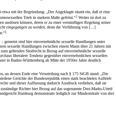
ßt etwa mit der Begründung: „Der Angeklagte räumt ein, daß er eine
3
homosexuellen Trieb in starkem Maße gefrönt.“
Weiter ist dort zu
en auslösen können, deren er zu einer vernünftigen Regelung seiner
nicht eingegangen zu werden
, denn die Verführung von […]
4
r.“
“ – gemeint sind hier einvernehmliche sexuelle Handlungen unter
ahren sexuelle Handlungen zwischen einem Mann über 21 Jahren mit
 zum geltenden Strafrecht in Bezug auf einvernehmliche sexuelle
durchaus liberalere Tendenz gegenüber einvernehmlichen sexuellen
er in Baden-Württemberg ab Mitte der 1950er Jahre deutlich
ens, an dessen Ende eine Verurteilung nach § 175 StGB stand: „Die
iedene Gerichte der Bundesrepublik einen stark beachteten Auftrieb
eche und dieser Auffassung dadurch Ausdruck verliehen, daß sie
zuständige Richter hier Bezug auf das sogenannte Drei-Marks-Urteil
ndgericht Hamburg demonstrativ lediglich zur Mindeststrafe von drei