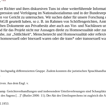
.“
er Richter und ihres diskursiven Tuns ist ohne weiterführende Inform
ssion und Verfolgung im Nationalsozialismus und in der Bundesrepubl
en vor Gericht zu untersuchen. Wir suchen daher für unsere Forschung
StGB geurteilt haben, so z. B. im Rahmen von Schöffengerichten, Amts
uchen Dokumente aus Privatbesitz aber auch aus Vor- und Nachlässen u
nd für das Projekt nicht nur Aussagen direkt zu Homosexualität oder z
uhe, zur „Sittlichkeit“, Menschenrecht und Homosexualität oder reflex
homosexuell oder bisexuell waren oder die trans* oder transsexuell wa
hochgradig differenzierten Gruppe. Zudem konnten die juristischen Sprachhandlung
.
tiven. Aus dem Engl. v.
amp. Gerichtsverhandlungen und insbesondere Urteilsverlesungen sind Schauplätze
 des Sagens […]“ (Butler 2006: 11). Der Akt des Urteilssprechens ist zugleich die 
12.1953.