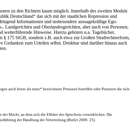
ationen zu den Richtern kaum möglich. Innerhalb des zweiten Moduls
ik Deutschland“ das sich mit der staatlichen Repression und
 dringend Informationen und insbesondere aussagekräftige Ego-
-, Landgerichten und Oberlandesgerichten, aber auch von Personen,
nd weiterführende Hinweise. Hierzu gehören u.a. Tagebücher,
um § 175 StGB, sondern z.B. auch etwa zur Großen Strafrechtsreform,
ive Gedanken zum Urteilen selbst. Denkbar sind darüber hinaus auch
ren.
en auch heute als trans* bezeichnete Personen betreffen oder Personen die sich
 der Macht, an dem sich die Effekte des Sprechens verwirklichen. Die
Ausführung der Handlung der Verurteilung (Butler 2006: 25).