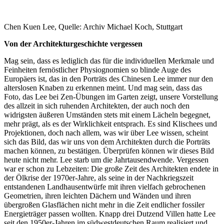
Chen Kuen Lee, Quelle: Archiv Michael Koch, Stuttgart
Von der Architekturgeschichte vergessen
Mag sein, dass es lediglich das für die individuellen Merkmale und
Feinheiten fernöstlicher Physiognomien so blinde Auge des
Europäers ist, das in den Porträts des Chinesen Lee immer nur den
alterslosen Knaben zu erkennen meint. Und mag sein, dass das
Foto, das Lee bei Zen-Übungen im Garten zeigt, unsere Vorstellung
des allzeit in sich ruhenden Architekten, der auch noch den
widrigsten äußeren Umständen stets mit einem Lächeln begegnet,
mehr prägt, als es der Wirklichkeit entsprach. Es sind Klischees und
Projektionen, doch nach allem, was wir über Lee wissen, scheint
sich das Bild, das wir uns von dem Architekten durch die Porträts
machen können, zu bestätigen. Überprüfen können wir dieses Bild
heute nicht mehr. Lee starb um die Jahrtausendwende. Vergessen
war er schon zu Lebzeiten: Die große Zeit des Architekten endete in
der Ölkrise der 1970er-Jahre, als seine in der Nachkriegszeit
entstandenen Landhausentwürfe mit ihren vielfach gebrochenen
Geometrien, ihren leichten Dächern und Wänden und ihren
übergroßen Glasflächen nicht mehr in die Zeit endlicher fossiler
Energieträger passen wollten. Knapp drei Dutzend Villen hatte Lee
seit den 1950er-Jahren im südwestdeutschen Raum realisiert und