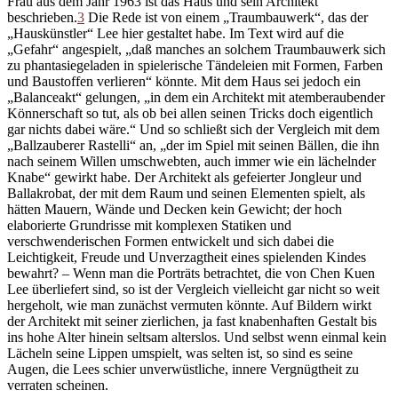
Frau aus dem Jahr 1963 ist das Haus und sein Architekt
beschrieben.
3
Die Rede ist von einem „Traumbauwerk“, das der
„Hauskünstler“ Lee hier gestaltet habe. Im Text wird auf die
„Gefahr“ angespielt, „daß manches an solchem Traumbauwerk sich
zu phantasiegeladen in spielerische Tändeleien mit Formen, Farben
und Baustoffen verlieren“ könnte. Mit dem Haus sei jedoch ein
„Balanceakt“ gelungen, „in dem ein Architekt mit atemberaubender
Könnerschaft so tut, als ob bei allen seinen Tricks doch eigentlich
gar nichts dabei wäre.“ Und so schließt sich der Vergleich mit dem
„Ballzauberer Rastelli“ an, „der im Spiel mit seinen Bällen, die ihn
nach seinem Willen umschwebten, auch immer wie ein lächelnder
Knabe“ gewirkt habe. Der Architekt als gefeierter Jongleur und
Ballakrobat, der mit dem Raum und seinen Elementen spielt, als
hätten Mauern, Wände und Decken kein Gewicht; der hoch
elaborierte Grundrisse mit komplexen Statiken und
verschwenderischen Formen entwickelt und sich dabei die
Leichtigkeit, Freude und Unverzagtheit eines spielenden Kindes
bewahrt? – Wenn man die Porträts betrachtet, die von Chen Kuen
Lee überliefert sind, so ist der Vergleich vielleicht gar nicht so weit
hergeholt, wie man zunächst vermuten könnte. Auf Bildern wirkt
der Architekt mit seiner zierlichen, ja fast knabenhaften Gestalt bis
ins hohe Alter hinein seltsam alterslos. Und selbst wenn einmal kein
Lächeln seine Lippen umspielt, was selten ist, so sind es seine
Augen, die Lees schier unverwüstliche, innere Vergnügtheit zu
verraten scheinen.