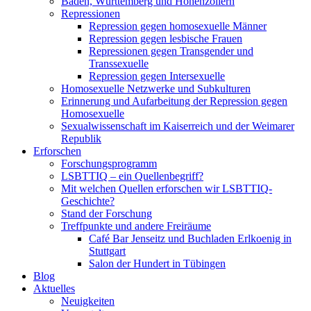
Baden, Württemberg und Hohenzollern
Repressionen
Repression gegen homosexuelle Männer
Repression gegen lesbische Frauen
Repressionen gegen Transgender und
Transsexuelle
Repression gegen Intersexuelle
Homosexuelle Netzwerke und Subkulturen
Erinnerung und Aufarbeitung der Repression gegen
Homosexuelle
Sexualwissenschaft im Kaiserreich und der Weimarer
Republik
Erforschen
Forschungsprogramm
LSBTTIQ – ein Quellenbegriff?
Mit welchen Quellen erforschen wir LSBTTIQ-
Geschichte?
Stand der Forschung
Treffpunkte und andere Freiräume
Café Bar Jenseitz und Buchladen Erlkoenig in
Stuttgart
Salon der Hundert in Tübingen
Blog
Aktuelles
Neuigkeiten