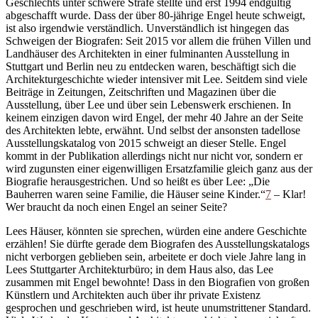
Geschlechts unter schwere Strafe stellte und erst 1994 endgültig
abgeschafft wurde. Dass der über 80-jährige Engel heute schweigt,
ist also irgendwie verständlich. Unverständlich ist hingegen das
Schweigen der Biografen: Seit 2015 vor allem die frühen Villen und
Landhäuser des Architekten in einer fulminanten Ausstellung in
Stuttgart und Berlin neu zu entdecken waren, beschäftigt sich die
Architekturgeschichte wieder intensiver mit Lee. Seitdem sind viele
Beiträge in Zeitungen, Zeitschriften und Magazinen über die
Ausstellung, über Lee und über sein Lebenswerk erschienen. In
keinem einzigen davon wird Engel, der mehr 40 Jahre an der Seite
des Architekten lebte, erwähnt. Und selbst der ansonsten tadellose
Ausstellungskatalog von 2015 schweigt an dieser Stelle. Engel
kommt in der Publikation allerdings nicht nur
nicht vor, sondern er
wird zugunsten einer eigenwilligen Ersatzfamilie gleich ganz aus der
Biografie herausgestrichen. Und so heißt es über Lee: „Die
Bauherren waren seine Familie, die Häuser seine Kinder.“
7
– Klar!
Wer braucht da noch einen Engel an seiner Seite?
Lees Häuser, könnten sie sprechen, würden eine andere Geschichte
erzählen! Sie dürfte gerade dem Biografen des Ausstellungskatalogs
nicht verborgen geblieben sein, arbeitete er doch viele Jahre lang in
Lees Stuttgarter Architekturbüro; in dem Haus also, das Lee
zusammen mit Engel bewohnte! Dass in den Biografien von großen
Künstlern und Architekten auch über ihr private Existenz
gesprochen und geschrieben wird, ist heute unumstrittener Standard.