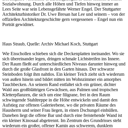
Sozialwohnung. Durch alle Höhen und Tiefen hinweg immer an
Lees Seite war sein Lebensgefährte Werner Engel. Der Stuttgarter
Architekturhistoriker Dr. Uwe Bresan hat Lee und seinem – von der
offiziellen Architekturgeschichte gern vergessenen – Engel nun ein
Porträt gewidmet.
Haus Straub, Quelle: Archiv Michael Koch, Stuttgart
Wie Eisschollen schieben sich die Deckenplatten ineinander. Wo sie
sich übereinander legen, dringen schmale Lichtstreifen ins Innere.
Der Raum fließt auf unterschiedlichen Niveaus darunter hinweg und
durch die große Glasfront in den Garten hinaus. Der schwarze
Steinboden folgt ihm nahtlos. Ein kleiner Teich zieht sich wiederum
von außen hinein und bildet mitten im Wohnzimmer ein amorphes
Tauchbecken. An seinem Rand entfaltet sich ein grüner, dichter
Wald aus großblättrigen Gewächsen, aus Palmen und tropischen
Kletterpflanzen, die sich um eine filigrane, frei in den Raum
schwingende Stahltreppe in die Höhe entwickeln und damit den
Aufstieg zur offenen Galerieebene, wo die privaten Räume des
Hausherrn und seiner Frau liegen, in einen Dschungel einhüllen.
Daneben liegt die offene Bar und durch eine freistehende Wand ist
ein kleiner Kinosaal abgetrennt. Im Zentrum des Grundrisses steht
wiederum ein großer, offener Kamin aus schwerem, dunklem