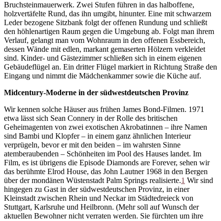
Bruchsteinmauerwerk. Zwei Stufen führen in das halboffene,
holzvertäfelte Rund, das ihn umgibt, hinunter. Eine mit schwarzem
Leder bezogene Sitzbank folgt der offenen Rundung und schließt
den höhlenartigen Raum gegen die Umgebung ab. Folgt man ihrem
Verlauf, gelangt man vom Wohnraum in den offenen Essbereich,
dessen Wände mit edlen, markant gemaserten Hölzern verkleidet
sind. Kinder- und Gästezimmer schließen sich in einem eigenen
Gebäudeflügel an. Ein dritter Flügel markiert in Richtung Straße den
Eingang und nimmt die Mädchenkammer sowie die Küche auf.
Midcentury-Moderne in der südwestdeutschen Provinz
Wir kennen solche Häuser aus frühen James Bond-Filmen. 1971
etwa lässt sich Sean Connery in der Rolle des britischen
Geheimagenten von zwei exotischen Akrobatinnen – ihre Namen
sind Bambi und Klopfer – in einem ganz ähnlichen Interieur
verprügeln, bevor er mit den beiden – im wahrsten Sinne
atemberaubenden – Schönheiten im Pool des Hauses landet. Im
Film, es ist übrigens die Episode Diamonds are Forever, sehen wir
das berühmte Elrod House, das John Lautner 1968 in den Bergen
über der mondänen Wüstenstadt Palm Springs realisierte.
1
Wir sind
hingegen zu Gast in der südwestdeutschen Provinz, in einer
Kleinstadt zwischen Rhein und Neckar im Städtedreieck von
Stuttgart, Karlsruhe und Heilbronn. (Mehr soll auf Wunsch der
aktuellen Bewohner nicht verraten werden. Sie fürchten um ihre