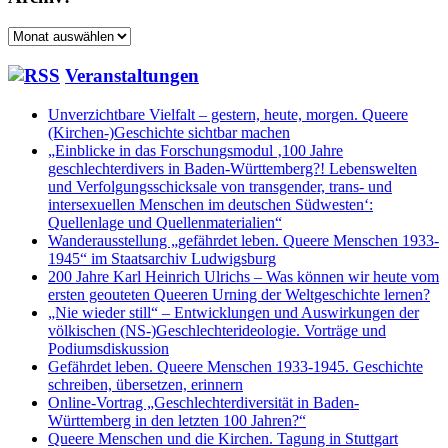
Archiv:
Veranstaltungen
Unverzichtbare Vielfalt – gestern, heute, morgen. Queere
(Kirchen-)Geschichte sichtbar machen
„Einblicke in das Forschungsmodul ‚100 Jahre
geschlechterdivers in Baden-Württemberg?! Lebenswelten
und Verfolgungsschicksale von transgender, trans- und
intersexuellen Menschen im deutschen Südwesten‘:
Quellenlage und Quellenmaterialien“
Wanderausstellung „gefährdet leben. Queere Menschen 1933-
1945“ im Staatsarchiv Ludwigsburg
200 Jahre Karl Heinrich Ulrichs – Was können wir heute vom
ersten geouteten Queeren Urning der Weltgeschichte lernen?
„Nie wieder still“ – Entwicklungen und Auswirkungen der
völkischen (NS-)Geschlechterideologie. Vorträge und
Podiumsdiskussion
Gefährdet leben. Queere Menschen 1933-1945. Geschichte
schreiben, übersetzen, erinnern
Online-Vortrag „Geschlechterdiversität in Baden-
Württemberg in den letzten 100 Jahren?“
Queere Menschen und die Kirchen. Tagung in Stuttgart