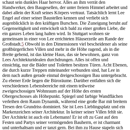
schaut sein dunkles Haar hervor. Alles an ihm verrät den
Handwerker, den Baugesellen, der unter freiem Himmel arbeitet und
dabei allein der Kraft seines Körpers vertraut. Tatsächlich lernt Lee
Engel auf einer seiner Baustellen kennen und verliebt sich
augenblicklich in den kräftigen Burschen. Die Zuneigung beruht auf
Gegenseitigkeit und entwickelt sich bald zu einer großen Liebe, die
ein ganzes Leben lang halten wird. In Stuttgart wohnen sie
gemeinsam in einer von Lee errichteten Häuserzeile am Rande der
Großstadt.
5
Obwohl in den Dimensionen viel bescheidener als seine
großbürgerlichen Villen und mehr in die Höhe ragend, als in die
Breite gehend, ist das kleine Haus, das sie bewohnen, ganz von
Lees Architekturidealen durchdrungen. Alles ist offen und
einsichtig, nur die Bäder und Toiletten besitzen Türen. Acht Ebenen,
die durch kurze Treppen miteinander verbunden sind, hat Lee in
dem nach außen gerade einmal dreigeschossigen Bau untergebracht.
Zu ebener Erde liegen die Büroräume. Darüber entfalten sich die
verschiedenen Lebensbereiche mit einem teilweise
zweigeschossigen Wohnraum auf der Höhe des ersten
Obergeschosses als Höhepunkt. Spiegel und farbige Wandflächen
verleihen dem Raum Dynamik, während eine große Bar mit breitem
Tresen den Grundriss dominiert. Sie ist Lees Lieblingsplatz und ein
Markenzeichen seiner Architektur. In keiner seiner Villen fehlt sie.
Der Architekt ist auch ein Le
bemann! Er ist oft zu Gast auf den
Festen und Partys seiner vermögenden Bauherrn, er ist charmant
und unterhaltsam und er tanzt gern. Bei ihm zu Hause stapeln sich