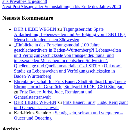
aus Privatbesitz gesucht!
Next Post
Absage aller Veranstaltungen bis Ende des Jahres 2020
Neueste Kommentare
DER LIEBE WEGEN
zu
Tagungsbericht: Späte
Aufarbeitung. Lebenswelten und Verfolgung von LSBTTIQ-
Menschen im deutschen Südwesten
„Einblicke in das Forschungsmodul ‚100 Jahre
geschlechterdivers in Baden-Württemberg?! Lebenswelten
und Verfolgungsschicksale von transgender, trans- und
intersexuellen Menschen im deutschen Südwesten‘:
Quellenlage und Quellenmaterialien“ - LSBT
zu
Out now!
Studie zu Lebenswelten und Verfolgungsschicksalen in
Baden-Württemberg
Ehrenbürgerschaft für Fritz Bauer: Stadt Stuttgart bringt neue
Ehrungsform in Gespräch | Stuttgart PRIDE | CSD Stuttgart
zu
Fritz Bauer: Jurist, Jude, Remigrant und
Generalstaatsanwalt
DER LIEBE WEGEN
zu
Fritz Bauer: Jurist, Jude, Remigrant
und Generalstaatsanwalt
Karl-Heinz Steinle
zu
Schräg sein, seltsam und verqueren –
Queer und Queering
Archiv: