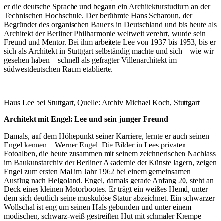
er die deutsche Sprache und begann ein Architekturstudium an der
Technischen Hochschule. Der berühmte Hans Scharoun, der
Begründer des organischen Bauens in Deutschland und bis heute als
Architekt der Berliner Philharmonie weltweit verehrt, wurde sein
Freund und Mentor. Bei ihm arbeitete Lee von 1937 bis 1953, bis er
sich als Architekt in Stuttgart selbständig machte und sich – wie wir
gesehen haben – schnell als gefragter Villenarchitekt im
südwestdeutschen Raum etablierte.
Haus Lee bei Stuttgart, Quelle: Archiv Michael Koch, Stuttgart
Architekt mit Engel: Lee und sein junger Freund
Damals, auf dem Höhepunkt seiner Karriere, lernte er auch seinen
Engel kennen – Werner Engel. Die Bilder in Lees privaten
Fotoalben, die heute zusammen mit seinem zeichnerischen Nachlass
im
Baukunstarchiv der Berliner Akademie der Künste
lagern, zeigen
Engel zum ersten Mal im Jahr 1962 bei einem gemeinsamen
Ausflug nach Helgoland. Engel, damals gerade Anfang 20, steht an
Deck eines kleinen Motorbootes. Er trägt ein weißes Hemd, unter
dem sich deutlich seine muskulöse Statur abzeichnet. Ein schwarzer
Wollschal ist eng um seinen Hals gebunden und unter einem
modischen, schwarz-weiß gestreiften Hut mit schmaler Krempe