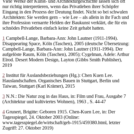
Viele Werke der Kunst- und Architekturgeschichte lassen sich oft
nur richtig interpretieren, wenn das Privatleben ihrer Schöpfer
Eingang in den Prozess der Deutung findet. Nicht so bei schwulen
Architekten: Sie werden gern – wie Lee – als allein in ihr Fach und
ihre Profession vernarrte Helden der Baukunst verklärt, die für ein
schnödes Privatleben einfach keine Zeit gehabt hatten.
1
Campbell-Lange, Barbara-Ann: John Lautner (1911-1994).
Disappearing Space, Köln (Taschen), 2005 (deutsche Übersetzung:
Campbell-Lange, Barbara-Ann: John Lautner (1911-1994). Der
aufgelöste Raum, Köln (Taschen), 2005); Cygelman, Adele: Arthur
Elrod. Desert Modern Design, Layton (Gibbs Smith Publisher),
2019
2
Institut für Auslandsbeziehungen (Hg.): Chen Kuen Lee.
Hauslandschaften. Organisches Bauen in Stuttgart, Berlin und
Taiwan, Stuttgart (Karl Krämer), 2015
3
N.N.: Die Natur zog in das Haus, in: Film und Frau, Ausgabe 7
(Architektur und kultiviertes Wohnen), 1963 , S. 44-47
4
Grunert, Brigitte: Geboren 1915. Chen-Kuen Lee, in: Der
Tagesspiegel, 24. Oktober 2003 (Online:
www.tagesspiegel.de/wirtschaft/geb-1915/459380.html, letzter
Zugriff: 27. Oktober 2019)