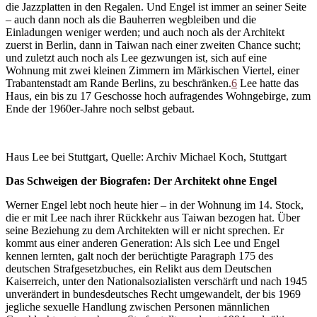
die Jazzplatten in den Regalen. Und Engel ist immer an seiner Seite
– auch dann noch als die Bauherren wegbleiben und die
Einladungen weniger werden; und auch noch als der Architekt
zuerst in Berlin, dann in Taiwan nach einer zweiten Chance sucht;
und zuletzt auch noch als Lee gezwungen ist, sich auf eine
Wohnung mit zwei kleinen Zimmern im Märkischen Viertel, einer
Trabantenstadt am Rande Berlins, zu beschränken.
6
Lee hatte das
Haus, ein bis zu 17 Geschosse hoch aufragendes Wohngebirge, zum
Ende der 1960er-Jahre noch selbst gebaut.
Haus Lee bei Stuttgart, Quelle: Archiv Michael Koch, Stuttgart
Das Schweigen der Biografen: Der Architekt ohne Engel
Werner Engel lebt noch heute hier – in der Wohnung im 14. Stock,
die er mit Lee nach ihrer Rückkehr aus Taiwan bezogen hat. Über
seine Beziehung zu dem Architekten will er nicht sprechen. Er
kommt aus einer anderen Generation: Als sich Lee und Engel
kennen lernten, galt noch der berüchtigte Paragraph 175 des
deutschen Strafgesetzbuches, ein Relikt aus dem Deutschen
Kaiserreich, unter den Nationalsozialisten verschärft und nach 1945
unverändert in bundesdeutsches Recht umgewandelt, der bis 1969
jegliche sexuelle Handlung zwischen Personen männlichen