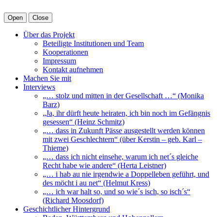
Open
Close
Über das Projekt
Beteiligte Institutionen und Team
Kooperationen
Impressum
Kontakt aufnehmen
Machen Sie mit
Interviews
„… stolz und mitten in der Gesellschaft …“ (Monika
Barz)
„Ja, ihr dürft heute heiraten, ich bin noch im Gefängnis
gesessen“ (Heinz Schmitz)
„… dass in Zukunft Pässe ausgestellt werden können
mit zwei Geschlechtern“ (über Kerstin – geb. Karl –
Thieme)
„… dass ich nicht einsehe, warum ich net´s gleiche
Recht habe wie andere“ (Herta Leistner)
„… i hab au nie irgendwie a Doppelleben geführt, und
des möcht i au net“ (Helmut Kress)
„… ich war halt so, und so wie´s isch, so isch´s“
(Richard Moosdorf)
Geschichtlicher Hintergrund