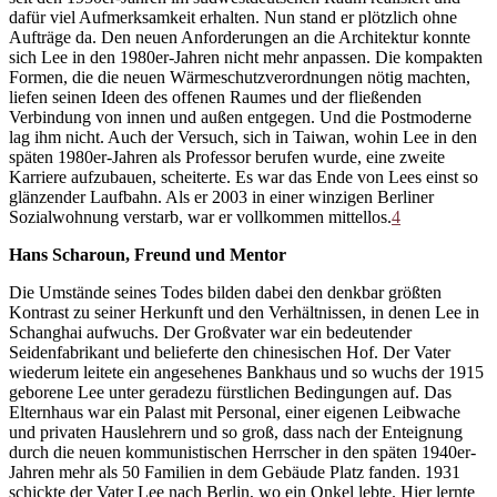
dafür viel Aufmerksamkeit erhalten. Nun stand er plötzlich ohne
Aufträge da. Den neuen Anforderungen an die Architektur konnte
sich Lee in den 1980er-Jahren nicht mehr anpassen. Die kompakten
Formen, die die neuen Wärmeschutzverordnungen nötig machten,
liefen seinen Ideen des offenen Raumes und der fließenden
Verbindung von innen und außen entgegen. Und die Postmoderne
lag ihm nicht. Auch der Versuch, sich in Taiwan, wohin Lee in den
späten 1980er-Jahren als Professor berufen wurde, eine zweite
Karriere aufzubauen, scheiterte. Es war das Ende von Lees einst so
glänzender Laufbahn. Als er 2003 in einer winzigen Berliner
Sozialwohnung verstarb, war er vollkommen mittellos.
4
Hans Scharoun, Freund und Mentor
Die Umstände seines Todes bilden dabei den denkbar größten
Kontrast zu seiner Herkunft und den Verhältnissen, in denen Lee in
Schanghai aufwuchs. Der Großvater war ein bedeutender
Seidenfabrikant und belieferte den chinesischen Hof. Der Vater
wiederum leitete ein angesehenes Bankhaus und so wuchs der 1915
geborene Lee unter geradezu fürstlichen Bedingungen auf. Das
Elternhaus war ein Palast mit Personal, einer eigenen Leibwache
und privaten Hauslehrern und so groß, dass nach der Enteignung
durch die neuen kommunistischen Herrscher in den späten 1940er-
Jahren mehr als 50 Familien in dem Gebäude Platz fanden. 1931
schickte der Vater Lee nach Berlin, wo ein Onkel lebte. Hier lernte