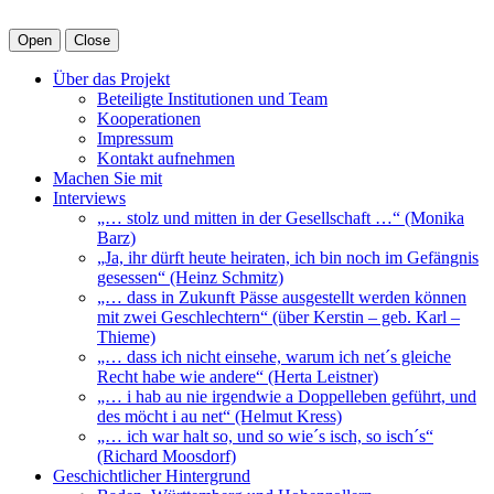
Open
Close
Über das Projekt
Beteiligte Institutionen und Team
Kooperationen
Impressum
Kontakt aufnehmen
Machen Sie mit
Interviews
„… stolz und mitten in der Gesellschaft …“ (Monika
Barz)
„Ja, ihr dürft heute heiraten, ich bin noch im Gefängnis
gesessen“ (Heinz Schmitz)
„… dass in Zukunft Pässe ausgestellt werden können
mit zwei Geschlechtern“ (über Kerstin – geb. Karl –
Thieme)
„… dass ich nicht einsehe, warum ich net´s gleiche
Recht habe wie andere“ (Herta Leistner)
„… i hab au nie irgendwie a Doppelleben geführt, und
des möcht i au net“ (Helmut Kress)
„… ich war halt so, und so wie´s isch, so isch´s“
(Richard Moosdorf)
Geschichtlicher Hintergrund