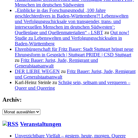
Menschen im deutschen Südwesten
„Einblicke in das Forschungsmodul ‚100 Jahre
geschlechterdivers in Baden-Württemberg?! Lebenswelten
und Verfolgungsschicksale von transgender, trans- und
intersexuellen Menschen im deutschen Südwesten‘:
Quellenlage und Quellenmaterialien“ - LSBT
zu
Out now!
Studie zu Lebenswelten und Verfolgungsschicksalen in
Baden-Württemberg
Ehrenbürgerschaft für Fritz Bauer: Stadt Stuttgart bringt neue
Ehrungsform in Gespräch | Stuttgart PRIDE | CSD Stuttgart
zu
Fritz Bauer: Jurist, Jude, Remigrant und
Generalstaatsanwalt
DER LIEBE WEGEN
zu
Fritz Bauer: Jurist, Jude, Remigrant
und Generalstaatsanwalt
Karl-Heinz Steinle
zu
Schräg sein, seltsam und verqueren –
Queer und Queering
Archiv:
Archiv:
Veranstaltungen
Unverzichtbare Vielfalt – gestern, heute, morgen. Queere