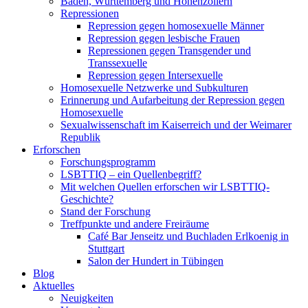
Baden, Württemberg und Hohenzollern
Repressionen
Repression gegen homosexuelle Männer
Repression gegen lesbische Frauen
Repressionen gegen Transgender und
Transsexuelle
Repression gegen Intersexuelle
Homosexuelle Netzwerke und Subkulturen
Erinnerung und Aufarbeitung der Repression gegen
Homosexuelle
Sexualwissenschaft im Kaiserreich und der Weimarer
Republik
Erforschen
Forschungsprogramm
LSBTTIQ – ein Quellenbegriff?
Mit welchen Quellen erforschen wir LSBTTIQ-
Geschichte?
Stand der Forschung
Treffpunkte und andere Freiräume
Café Bar Jenseitz und Buchladen Erlkoenig in
Stuttgart
Salon der Hundert in Tübingen
Blog
Aktuelles
Neuigkeiten