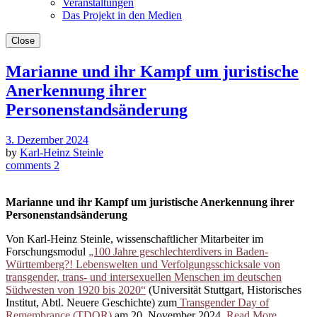
Veranstaltungen
Das Projekt in den Medien
Close
Marianne und ihr Kampf um juristische
Anerkennung ihrer
Personenstandsänderung
3. Dezember 2024
by
Karl-Heinz Steinle
comments 2
Marianne und ihr Kampf um juristische Anerkennung ihrer
Personenstandsänderung
Von Karl-Heinz Steinle, wissenschaftlicher Mitarbeiter im
Forschungsmodul
„100 Jahre geschlechterdivers in Baden-
Württemberg?! Lebenswelten und Verfolgungsschicksale von
transgender, trans- und intersexuellen Menschen im deutschen
Südwesten von 1920 bis 2020“
(Universität Stuttgart, Historisches
Institut, Abtl. Neuere Geschichte) zum
Transgender Day of
Remembrance (TDOR)
am 20. November 2024.
Read More