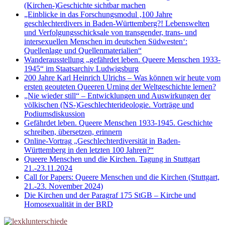
(Kirchen-)Geschichte sichtbar machen
„Einblicke in das Forschungsmodul ‚100 Jahre
geschlechterdivers in Baden-Württemberg?! Lebenswelten
und Verfolgungsschicksale von transgender, trans- und
intersexuellen Menschen im deutschen Südwesten‘:
Quellenlage und Quellenmaterialien“
Wanderausstellung „gefährdet leben. Queere Menschen 1933-
1945“ im Staatsarchiv Ludwigsburg
200 Jahre Karl Heinrich Ulrichs – Was können wir heute vom
ersten geouteten Queeren Urning der Weltgeschichte lernen?
„Nie wieder still“ – Entwicklungen und Auswirkungen der
völkischen (NS-)Geschlechterideologie. Vorträge und
Podiumsdiskussion
Gefährdet leben. Queere Menschen 1933-1945. Geschichte
schreiben, übersetzen, erinnern
Online-Vortrag „Geschlechterdiversität in Baden-
Württemberg in den letzten 100 Jahren?“
Queere Menschen und die Kirchen. Tagung in Stuttgart
21.-23.11.2024
Call for Papers: Queere Menschen und die Kirchen (Stuttgart,
21.-23. November 2024)
Die Kirchen und der Paragraf 175 StGB – Kirche und
Homosexualität in der BRD