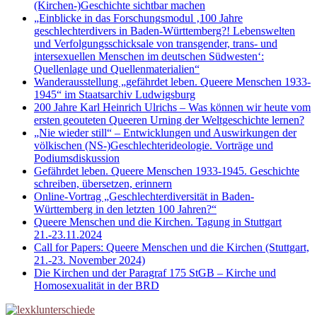
(Kirchen-)Geschichte sichtbar machen
„Einblicke in das Forschungsmodul ‚100 Jahre
geschlechterdivers in Baden-Württemberg?! Lebenswelten
und Verfolgungsschicksale von transgender, trans- und
intersexuellen Menschen im deutschen Südwesten‘:
Quellenlage und Quellenmaterialien“
Wanderausstellung „gefährdet leben. Queere Menschen 1933-
1945“ im Staatsarchiv Ludwigsburg
200 Jahre Karl Heinrich Ulrichs – Was können wir heute vom
ersten geouteten Queeren Urning der Weltgeschichte lernen?
„Nie wieder still“ – Entwicklungen und Auswirkungen der
völkischen (NS-)Geschlechterideologie. Vorträge und
Podiumsdiskussion
Gefährdet leben. Queere Menschen 1933-1945. Geschichte
schreiben, übersetzen, erinnern
Online-Vortrag „Geschlechterdiversität in Baden-
Württemberg in den letzten 100 Jahren?“
Queere Menschen und die Kirchen. Tagung in Stuttgart
21.-23.11.2024
Call for Papers: Queere Menschen und die Kirchen (Stuttgart,
21.-23. November 2024)
Die Kirchen und der Paragraf 175 StGB – Kirche und
Homosexualität in der BRD