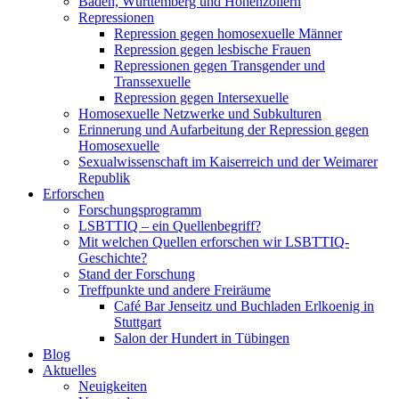
Baden, Württemberg und Hohenzollern
Repressionen
Repression gegen homosexuelle Männer
Repression gegen lesbische Frauen
Repressionen gegen Transgender und
Transsexuelle
Repression gegen Intersexuelle
Homosexuelle Netzwerke und Subkulturen
Erinnerung und Aufarbeitung der Repression gegen
Homosexuelle
Sexualwissenschaft im Kaiserreich und der Weimarer
Republik
Erforschen
Forschungsprogramm
LSBTTIQ – ein Quellenbegriff?
Mit welchen Quellen erforschen wir LSBTTIQ-
Geschichte?
Stand der Forschung
Treffpunkte und andere Freiräume
Café Bar Jenseitz und Buchladen Erlkoenig in
Stuttgart
Salon der Hundert in Tübingen
Blog
Aktuelles
Neuigkeiten