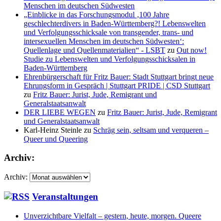
Menschen im deutschen Südwesten
„Einblicke in das Forschungsmodul ‚100 Jahre
geschlechterdivers in Baden-Württemberg?! Lebenswelten
und Verfolgungsschicksale von transgender, trans- und
intersexuellen Menschen im deutschen Südwesten‘:
Quellenlage und Quellenmaterialien“ - LSBT
zu
Out now!
Studie zu Lebenswelten und Verfolgungsschicksalen in
Baden-Württemberg
Ehrenbürgerschaft für Fritz Bauer: Stadt Stuttgart bringt neue
Ehrungsform in Gespräch | Stuttgart PRIDE | CSD Stuttgart
zu
Fritz Bauer: Jurist, Jude, Remigrant und
Generalstaatsanwalt
DER LIEBE WEGEN
zu
Fritz Bauer: Jurist, Jude, Remigrant
und Generalstaatsanwalt
Karl-Heinz Steinle
zu
Schräg sein, seltsam und verqueren –
Queer und Queering
Archiv:
Archiv:
Veranstaltungen
Unverzichtbare Vielfalt – gestern, heute, morgen. Queere