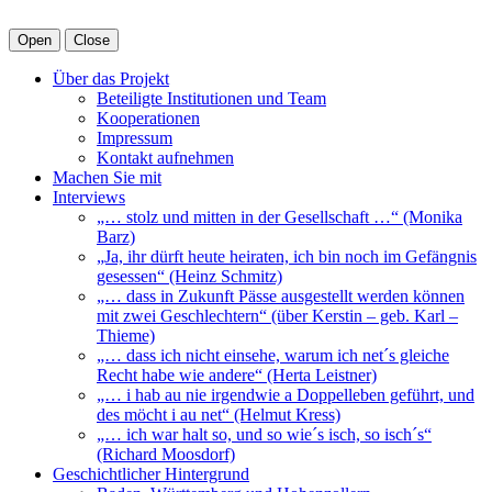
Open
Close
Über das Projekt
Beteiligte Institutionen und Team
Kooperationen
Impressum
Kontakt aufnehmen
Machen Sie mit
Interviews
„… stolz und mitten in der Gesellschaft …“ (Monika
Barz)
„Ja, ihr dürft heute heiraten, ich bin noch im Gefängnis
gesessen“ (Heinz Schmitz)
„… dass in Zukunft Pässe ausgestellt werden können
mit zwei Geschlechtern“ (über Kerstin – geb. Karl –
Thieme)
„… dass ich nicht einsehe, warum ich net´s gleiche
Recht habe wie andere“ (Herta Leistner)
„… i hab au nie irgendwie a Doppelleben geführt, und
des möcht i au net“ (Helmut Kress)
„… ich war halt so, und so wie´s isch, so isch´s“
(Richard Moosdorf)
Geschichtlicher Hintergrund