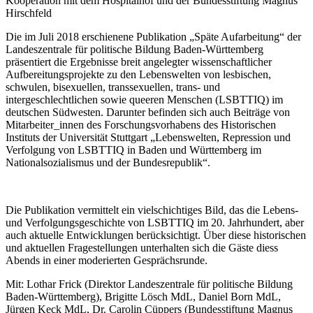
Kooperation mit dem Hospitalhof und der Bundesstiftung Magnus
Hirschfeld
Die im Juli 2018 erschienene Publikation „Späte Aufarbeitung“ der
Landeszentrale für politische Bildung Baden-Württemberg
präsentiert die Ergebnisse breit angelegter wissenschaftlicher
Aufbereitungsprojekte zu den Lebenswelten von lesbischen,
schwulen, bisexuellen, transsexuellen, trans- und
intergeschlechtlichen sowie queeren Menschen (LSBTTIQ) im
deutschen Südwesten. Darunter befinden sich auch Beiträge von
Mitarbeiter_innen des Forschungsvorhabens des Historischen
Instituts der Universität Stuttgart „Lebenswelten, Repression und
Verfolgung von LSBTTIQ in Baden und Württemberg im
Nationalsozialismus und der Bundesrepublik“.
Die Publikation vermittelt ein vielschichtiges Bild, das die Lebens-
und Verfolgungsgeschichte von LSBTTIQ im 20. Jahrhundert, aber
auch aktuelle Entwicklungen berücksichtigt. Über diese historischen
und aktuellen Fragestellungen unterhalten sich die Gäste diess
Abends in einer moderierten Gesprächsrunde.
Mit: Lothar Frick (Direktor Landeszentrale für politische Bildung
Baden-Württemberg), Brigitte Lösch MdL, Daniel Born MdL,
Jürgen Keck MdL, Dr. Carolin Cüppers (Bundesstiftung Magnus